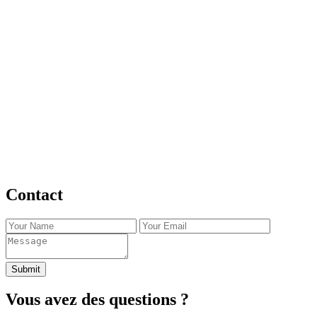
handicap, enfant à besoins spécifiques, documentation,
sensibilisation...
Explorez nos initiatives de sensibilisation à l’inclusion et à la
diversité dans les établissements scolaires. Nos programmes
éducatifs encouragent l’empathie, la tolérance vis-à-vis de la
différence. Nous sensibilisons et favorisons l’arrêt du harcèlement,
de la discrimination à travers des ateliers interactifs et ludiques. En
enseignant aux enfants l’importance d’accepter leurs propres
différences dès le plus jeune âge, nous construisons ensemble un
futur plus inclusif et harmonieux.
Contact
Submit
Vous avez des questions ?