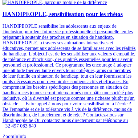
HANDIPEOPLE, sensibilisation pour les rhétos
HANDIPEOPLE sensibilise les adolescents aux enjeux de
l'inclusion pour leur future vie professionnelle et personnelle, en les
préparant à soutenir des proches en situation de handicap.
HANDIPEOPLE, à travers ses animations interactives et
éducatives, permet aux adolescents de se familiariser avec les réalités
du handicap. L'objectif est de les sensibiliser aux valeurs d'empathie,
de tolérance et d'inclusion, des qualités essentielles pour leur avenir
personnel et professionnel. Ce programme les encourage à adopter
une attitude bienveillante envers leurs collègues, amis ou membres
de leur famille en situation de handicap, tout en leur fournissant les
outils nécessaires pour devenir des soutiens actifs et efficaces. En
comprenant les besoins spécifiques des personnes en situation de
handicap, ces jeunes seront mieux armés pour bâtir une société plus
inclusive, où la diversité est perçue comme une richesse plutôt qu'un
obstacle​​​​. Faire appel à nous pour votre sensibilisation à l'école ?
De l'empathie et de la tolérance vis-à-vis de la différence, moins de
discrimination, de harcèlement et de rejet ? Contactez-nous sur
Handipeople.be Ou contactez-nous directement par téléphone au
+32 497 063 649
ZoomIn
Info