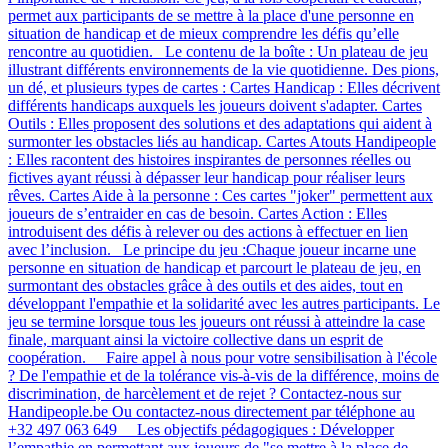
permet aux participants de se mettre à la place d'une personne en
situation de handicap et de mieux comprendre les défis qu’elle
rencontre au quotidien. Le contenu de la boîte : Un plateau de jeu
illustrant différents environnements de la vie quotidienne. Des pions,
un dé, et plusieurs types de cartes : Cartes Handicap : Elles décrivent
différents handicaps auxquels les joueurs doivent s'adapter. Cartes
Outils : Elles proposent des solutions et des adaptations qui aident à
surmonter les obstacles liés au handicap. Cartes Atouts Handipeople
: Elles racontent des histoires inspirantes de personnes réelles ou
fictives ayant réussi à dépasser leur handicap pour réaliser leurs
rêves. Cartes Aide à la personne : Ces cartes "joker" permettent aux
joueurs de s’entraider en cas de besoin. Cartes Action : Elles
introduisent des défis à relever ou des actions à effectuer en lien
avec l’inclusion. Le principe du jeu :Chaque joueur incarne une
personne en situation de handicap et parcourt le plateau de jeu, en
surmontant des obstacles grâce à des outils et des aides, tout en
développant l'empathie et la solidarité avec les autres participants. Le
jeu se termine lorsque tous les joueurs ont réussi à atteindre la case
finale, marquant ainsi la victoire collective dans un esprit de
coopération. Faire appel à nous pour votre sensibilisation à l'école
? De l'empathie et de la tolérance vis-à-vis de la différence, moins de
discrimination, de harcèlement et de rejet ? Contactez-nous sur
Handipeople.be Ou contactez-nous directement par téléphone au
+32 497 063 649 Les objectifs pédagogiques : Développer
l’empathie en permettant aux joueurs de "se mettre à la place de