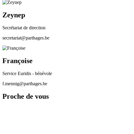
Zeynep
Secrétariat de direction
secretariat@parthages.be
Françoise
Service Euridis - bénévole
f.mennig@parthages.be
Proche de vous
Nous restons proches de vous en communiquant sur les réseaux
sociaux
N'hésitez pas à nous joindre sur notre permanence au
+32 476 59 64
75‬
pour toutes questions relatives à la différence : annonce du