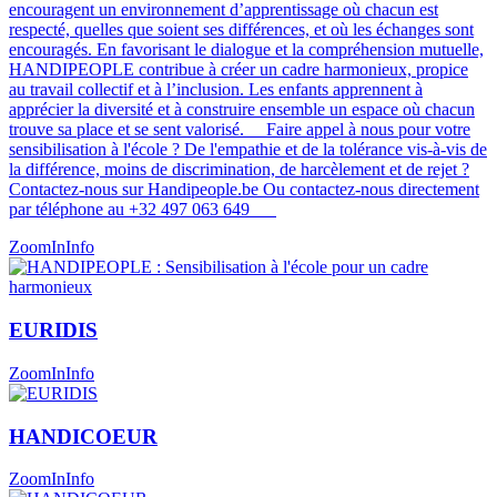
encouragent un environnement d’apprentissage où chacun est
respecté, quelles que soient ses différences, et où les échanges sont
encouragés. En favorisant le dialogue et la compréhension mutuelle,
HANDIPEOPLE contribue à créer un cadre harmonieux, propice
au travail collectif et à l’inclusion. Les enfants apprennent à
apprécier la diversité et à construire ensemble un espace où chacun
trouve sa place et se sent valorisé​​​. Faire appel à nous pour votre
sensibilisation à l'école ? De l'empathie et de la tolérance vis-à-vis de
la différence, moins de discrimination, de harcèlement et de rejet ?
Contactez-nous sur Handipeople.be Ou contactez-nous directement
par téléphone au +32 497 063 649
ZoomIn
Info
EURIDIS
ZoomIn
Info
HANDICOEUR
ZoomIn
Info