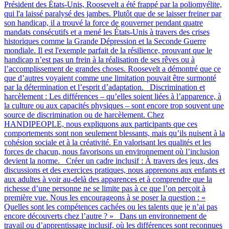
Président des États-Unis, Roosevelt a été frappé par la poliomyélite,
qui l'a laissé paralysé des jambes. Plutôt que de se laisser freiner par
son handicap, il a trouvé la force de gouverner pendant quatre
mandats consécutifs et a mené les États-Unis à travers des crises
historiques comme la Grande Dépression et la Seconde Guerre
mondiale. Il est l'exemple parfait de la résilience, prouvant que le
handicap n’est pas un frein à la réalisation de ses rêves ou à
l’accomplissement de grandes choses. Roosevelt a démontré que ce
que d’autres voyaient comme une limitation pouvait être surmonté
par la détermination et l’esprit d’adaptation. Discrimination et
harcèlement : Les différences – qu’elles soient liées à l’apparence, à
la culture ou aux capacités physiques – sont encore trop souvent une
source de discrimination ou de harcèlement. Chez
HANDIPEOPLE, nous expliquons aux participants que ces
comportements sont non seulement blessants, mais qu’ils nuisent à la
cohésion sociale et à la créativité. En valorisant les qualités et les
forces de chacun, nous favorisons un environnement où l’inclusion
devient la norme. Créer un cadre inclusif : À travers des jeux, des
discussions et des exercices pratiques, nous apprenons aux enfants et
aux adultes à voir au-delà des apparences et à comprendre que la
richesse d’une personne ne se limite pas à ce que l’on perçoit à
première vue. Nous les encourageons à se poser la question : «
Quelles sont les compétences cachées ou les talents que je n’ai pas
encore découverts chez l’autre ? » Dans un environnement de
travail ou d’apprentissage inclusif, où les différences sont reconnues