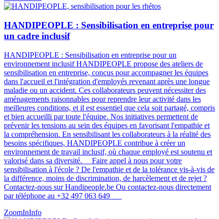
HANDIPEOPLE : Sensibilisation en entreprise pour
un cadre inclusif
HANDIPEOPLE : Sensibilisation en entreprise pour un
environnement inclusif HANDIPEOPLE propose des ateliers de
sensibilisation en entreprise, conçus pour accompagner les équipes
dans l'accueil et l'intégration d'employés revenant après une longue
maladie ou un accident. Ces collaborateurs peuvent nécessiter des
aménagements raisonnables pour reprendre leur activité dans les
meilleures conditions, et il est essentiel que cela soit partagé, compris
et bien accueilli par toute l'équipe. Nos initiatives permettent de
prévenir les tensions au sein des équipes en favorisant l'empathie et
la compréhension. En sensibilisant les collaborateurs à la réalité des
besoins spécifiques, HANDIPEOPLE contribue à créer un
environnement de travail inclusif, où chaque employé est soutenu et
valorisé dans sa diversité​​. Faire appel à nous pour votre
sensibilisation à l'école ? De l'empathie et de la tolérance vis-à-vis de
la différence, moins de discrimination, de harcèlement et de rejet ?
Contactez-nous sur Handipeople.be Ou contactez-nous directement
par téléphone au +32 497 063 649
ZoomIn
Info