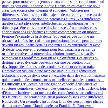
pensés pour montrer aux jeunes et aux adultes que ce qui nous rend
uniques peut être une force, et que l'inclusion est essentielle pour
créer une société plus tolérante et solidaire. Valoriser nos
différences :L’un des objectifs majeurs de notre programme est de
transformer la manière dont on perçoit les autres. Nos différences,
qu'elles soient physiques, intellectuelles ou émotionnelles, ne
doivent pas être vues comme des faiblesses. Au contraire, elles
enrichissent nos expériences et notre compréhension du monde.
Prenons l'exemple de la dyslexie. Souvent perçue comme un
obstacle à la réussite scolaire ou professionnelle, elle peut pourtant
devenir un atout dans certains contextes : Les entrepreneurs avec
dyslexie sont souvent reconnus pour leur capacité à penser de
manière créative et à trouver des solutions innovantes, car ils
perçoivent les problèmes sous un angle différent. Les artistes ou
designers avec dyslexie peuvent avoir une perception plus
développée des formes et des couleurs, car leur cerveau traite
l'information visuelle d'une manière unique. Les ingénieurs ou
techniciens avec dyslexie peuvent exceller dans des environnements
qui demandent des compétences manuelles et spatiales, compensant
les difficultés de lecture par une grande capacité à visualiser les
structures complexes. Ces exemples démontrent que la dyslexie, loin
d’être une barrière, peut mener à des compétences particulières et à
des talents qui ne seraient pas aussi prononcés sans cette différence.
Roosevelt : Un exemple d'inspiration L’un des personnages phares
de nos cartes Atouts Handipeople est Franklin D. Roosevelt.