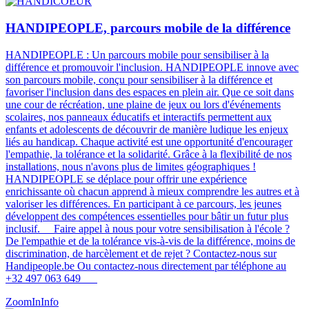
HANDIPEOPLE, parcours mobile de la différence
HANDIPEOPLE : Un parcours mobile pour sensibiliser à la
différence et promouvoir l'inclusion. HANDIPEOPLE innove avec
son parcours mobile, conçu pour sensibiliser à la différence et
favoriser l'inclusion dans des espaces en plein air. Que ce soit dans
une cour de récréation, une plaine de jeux ou lors d'événements
scolaires, nos panneaux éducatifs et interactifs permettent aux
enfants et adolescents de découvrir de manière ludique les enjeux
liés au handicap. Chaque activité est une opportunité d'encourager
l'empathie, la tolérance et la solidarité. Grâce à la flexibilité de nos
installations, nous n'avons plus de limites géographiques !
HANDIPEOPLE se déplace pour offrir une expérience
enrichissante où chacun apprend à mieux comprendre les autres et à
valoriser les différences. En participant à ce parcours, les jeunes
développent des compétences essentielles pour bâtir un futur plus
inclusif​​​. Faire appel à nous pour votre sensibilisation à l'école ?
De l'empathie et de la tolérance vis-à-vis de la différence, moins de
discrimination, de harcèlement et de rejet ? Contactez-nous sur
Handipeople.be Ou contactez-nous directement par téléphone au
+32 497 063 649
ZoomIn
Info