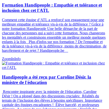
Formation Handipeople : Empathie et tolérance et
inclusion chez cet l'ATL
Comment cette équipe d’ATL a renforcé son engagement pour une
meilleure empathie et tolérance vis-à-vis de la différence ? Grâce à
notre formation Handipeople Une belle démarche de la part de
chacune des personnes qui a suivi cette formation. Nous changeons
les mentalités et construisons ensemble un meilleur monde quelques
enfants à la fois Plus d'infos sur nos formation ? De l'empathie et
de la tolérance vis-à-vis de la différence, moins de discrimination, de
harcèlement et de rejet ? Handipeople.be
ZoomIn
Info
Handipeople a été reçu par Caroline Désir, la
ministre de l'éducation
Rencontre inspirante avec la ministre de l'éducation, Caroline
Désir ! On a plongé dans des discussions cruciales: Réalités du
terrain de l’inclusion des élèves à besoins spécifiques Importance
capitale des équipes encadrantes ! Élève harcelé, et professeurs