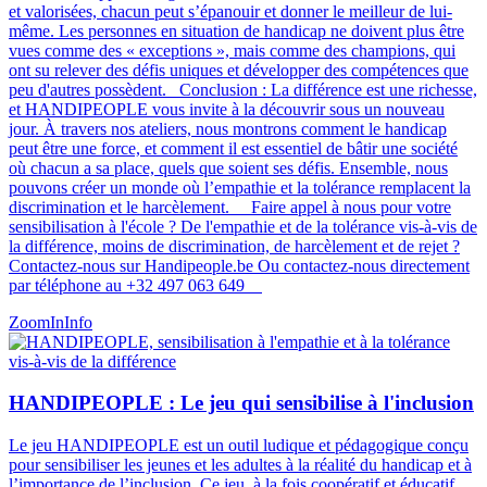
et valorisées, chacun peut s’épanouir et donner le meilleur de lui-
même. Les personnes en situation de handicap ne doivent plus être
vues comme des « exceptions », mais comme des champions, qui
ont su relever des défis uniques et développer des compétences que
peu d'autres possèdent​​​​. Conclusion : La différence est une richesse,
et HANDIPEOPLE vous invite à la découvrir sous un nouveau
jour. À travers nos ateliers, nous montrons comment le handicap
peut être une force, et comment il est essentiel de bâtir une société
où chacun a sa place, quels que soient ses défis. Ensemble, nous
pouvons créer un monde où l’empathie et la tolérance remplacent la
discrimination et le harcèlement. Faire appel à nous pour votre
sensibilisation à l'école ? De l'empathie et de la tolérance vis-à-vis de
la différence, moins de discrimination, de harcèlement et de rejet ?
Contactez-nous sur Handipeople.be Ou contactez-nous directement
par téléphone au +32 497 063 649
ZoomIn
Info
HANDIPEOPLE : Le jeu qui sensibilise à l'inclusion
Le jeu HANDIPEOPLE est un outil ludique et pédagogique conçu
pour sensibiliser les jeunes et les adultes à la réalité du handicap et à
l’importance de l’inclusion. Ce jeu, à la fois coopératif et éducatif,