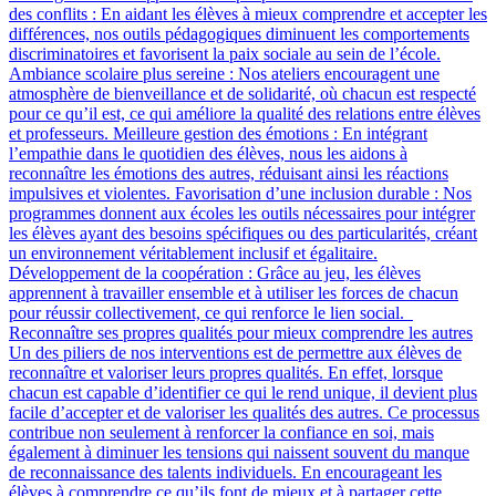
des conflits : En aidant les élèves à mieux comprendre et accepter les
différences, nos outils pédagogiques diminuent les comportements
discriminatoires et favorisent la paix sociale au sein de l’école.
Ambiance scolaire plus sereine : Nos ateliers encouragent une
atmosphère de bienveillance et de solidarité, où chacun est respecté
pour ce qu’il est, ce qui améliore la qualité des relations entre élèves
et professeurs. Meilleure gestion des émotions : En intégrant
l’empathie dans le quotidien des élèves, nous les aidons à
reconnaître les émotions des autres, réduisant ainsi les réactions
impulsives et violentes. Favorisation d’une inclusion durable : Nos
programmes donnent aux écoles les outils nécessaires pour intégrer
les élèves ayant des besoins spécifiques ou des particularités, créant
un environnement véritablement inclusif et égalitaire.
Développement de la coopération : Grâce au jeu, les élèves
apprennent à travailler ensemble et à utiliser les forces de chacun
pour réussir collectivement, ce qui renforce le lien social.
Reconnaître ses propres qualités pour mieux comprendre les autres
Un des piliers de nos interventions est de permettre aux élèves de
reconnaître et valoriser leurs propres qualités. En effet, lorsque
chacun est capable d’identifier ce qui le rend unique, il devient plus
facile d’accepter et de valoriser les qualités des autres. Ce processus
contribue non seulement à renforcer la confiance en soi, mais
également à diminuer les tensions qui naissent souvent du manque
de reconnaissance des talents individuels. En encourageant les
élèves à comprendre ce qu’ils font de mieux et à partager cette