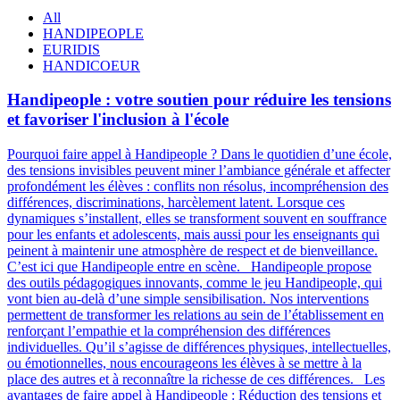
All
HANDIPEOPLE
EURIDIS
HANDICOEUR
Handipeople : votre soutien pour réduire les tensions
et favoriser l'inclusion à l'école
Pourquoi faire appel à Handipeople ? Dans le quotidien d’une école,
des tensions invisibles peuvent miner l’ambiance générale et affecter
profondément les élèves : conflits non résolus, incompréhension des
différences, discriminations, harcèlement latent. Lorsque ces
dynamiques s’installent, elles se transforment souvent en souffrance
pour les enfants et adolescents, mais aussi pour les enseignants qui
peinent à maintenir une atmosphère de respect et de bienveillance.
C’est ici que Handipeople entre en scène. Handipeople propose
des outils pédagogiques innovants, comme le jeu Handipeople, qui
vont bien au-delà d’une simple sensibilisation. Nos interventions
permettent de transformer les relations au sein de l’établissement en
renforçant l’empathie et la compréhension des différences
individuelles. Qu’il s’agisse de différences physiques, intellectuelles,
ou émotionnelles, nous encourageons les élèves à se mettre à la
place des autres et à reconnaître la richesse de ces différences. Les
avantages de faire appel à Handipeople : Réduction des tensions et