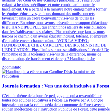
démunis Au cœur de nos échanges passionnants : l'intérêt des
enfants à besoins spécifiques et notre combat ardu contre le
harcèlement. On a partagé à la ministre notre engagement à former
les équipes éducatives, en leurs donnant des outils concrets
favorisant ainsi un cadre bienveillant vis-à-vis de toutes les
différences En prime, nous avons présenté notre support didactique,
le jeu HANDIPEOPLE, qui enrichit nos ateliers de sensibilisation
dans les établissements scolaires. Plus motivées que jamais, nous
traçons le chemin d'un avenir éducatif inclusif, tolérant, et empreint
d'empathie envers chaque enfant. VOIR LA VIDEO :
HANDIPEOPLE CHEZ CAROLINE DESIRS, MINISTRE DE
L'EDUCATION Plus d'infos sur nos sensibilisations à l'école ? De
l'empathie et de la tolérance vis-à-vis de la différence, moins de
discrimination, de harcèlement et de rejet ? Handipeople.be
ZoomIn
Info
Journée formation : Vers une école inclusive à Forest
C’était le thème de la journée pédagogique qui a ressemblé hier
toutes nos équipes éducatives à l’école La Preuve par 9. Conçue
intégralement par la cellule péda de la commune de Forest avec le
soutien indéfectible de l’Instruction Publique de Forest, cette journée