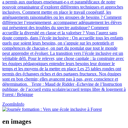
a permis aux quelques enseignant-e-s et paramédicaux de notre
pouvoir organisateur d’explorer différentes techniques et approches
inclusives. Comment mettre en place le travail coopératif, les
aménagements raisonnables ou les groupes de besoins ? Comment
différencier l’enseignement, accompagner adéquatement les élèves
qui présentent des troubles du spectre autistique? Comment
accueillir la diversité en classe et la valoriser ? Vous l’aurez sans
doute compris, dans l’école inclusive : On accueille tous les enfants
quels que soient leurs besoins, on s’appuie sur les potentiels et
compétences de chacun-e, on part du postulat que tout le monde
peut apprendre et évoluer. La transition vers l’école inclusive est un
véritable défi. Pour le relever, une chose capitale : la construire avec
les équipes pédagogiques entendre leurs besoins leur donner le
temps et les moyens de la mettre en place Les 25 tables rondes ont
permis des échanges riches et des partages fructueux. Nos équipes
sont en bon chemin; elles avancent pas à pas, avec conscience et
détermination. Texte : Maud de Ridder -Echevine de l’Instruction
publique, de l’accueil extra scolaire/accueil temps libre & logement à
Forest / Belgique
ZoomIn
Info
en images