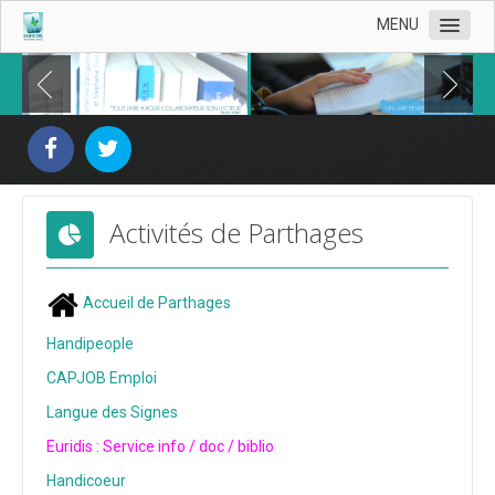
MENU
Présentation d'Euridis
Nos livres
Documentation du handicap
Activités de Parthages
Derniers livrets Euridis
Livrets
Accueil de Parthages
Livrets 2023
Handipeople
Livrets 2022
CAPJOB Emploi
Livrets 2021
Langue des Signes
Livrets 2020
Euridis : Service info / doc / biblio
Livrets 2019
Handicoeur