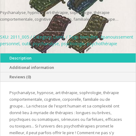
Psychanalyse, hypnose, art-thérapie, sophrologie, thérapie
comportementale, cognitive, corporelle, familiale ou de groupe…
SKU:
2011_005
Category:
Livres
Tags:
bien-être
,
épanouissement
personnel
,
outil
,
psychanalyse
,
psychologie
,
psychothérapie
Description
Additional information
Reviews (0)
Psychanalyse, hypnose, art-thérapie, sophrologie, thérapie
comportementale, cognitive, corporelle, familiale ou de
groupe... La richesse de l'esprit humain et sa complexité ont
donné lieu à myriade de thérapies : longues ou brèves,
psychiques ou somatiques, sérieuses ou farfelues, efficaces
ou toxiques... Si l'univers des psychothérapies promet le
meilleur, il peut parfois offrir le pire ! Comment ne pas s'y