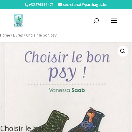
+32476596475‬
secretariat@parthages.be
Home
/
Livres
/ Choisir le bon psy!
Choisir le bon psy!