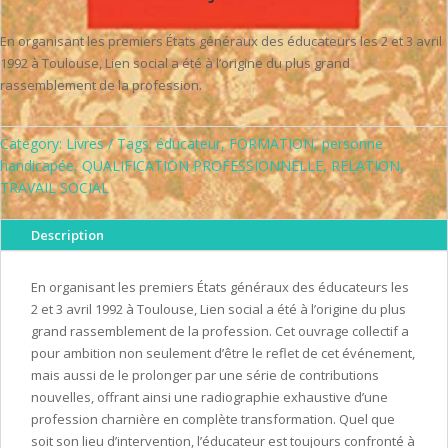
En organisant les premiers États généraux des éducateurs les 2 et 3 avril
1992 à Toulouse, Lien social a été à l’origine du plus grand
rassemblement de la profession.
Category:
Livres
Tags:
éducateur
,
FORMATION
,
personne
handicapée
,
QUALIFICATION PROFESSIONNELLE
,
RELATION
,
TRAVAIL SOCIAL
Description
En organisant les premiers États généraux des éducateurs les
2 et 3 avril 1992 à Toulouse, Lien social a été à l’origine du plus
grand rassemblement de la profession. Cet ouvrage collectif a
pour ambition non seulement d’être le reflet de cet événement,
mais aussi de le prolonger par une série de contributions
nouvelles, offrant ainsi une radiographie exhaustive d’une
profession charnière en complète transformation. Quel que
soit son lieu d’intervention, l’éducateur est toujours confronté à