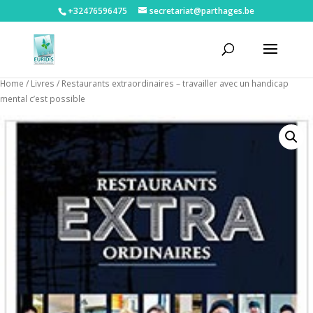
+32476596475‬
secretariat@parthages.be
Home
/
Livres
/ Restaurants extraordinaires – travailler avec un handicap
mental c’est possible