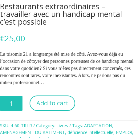
Restaurants extraordinaires –
travailler avec un handicap mental
c’est possible
€
25,00
La trisomie 21 a longtemps été mise de côté. Avez-vous déjà eu
l’occasion de côtoyer des personnes porteuses de ce handicap mental
dans votre quotidien? Si vous n’êtes pas directement concernés, ces
rencontres sont rares, voire inexistantes. Alors, ne parlons pas du
milieu professionnel…
Restaurants
Add to cart
extraordinaires
-
travailler
SKU:
4-60-TRI-R
Category:
Livres
Tags:
ADAPTATION
,
avec
AMENAGEMENT DU BATIMENT
,
déficience intellectuelle
,
EMPLOI
,
un