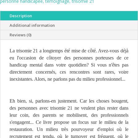
personne handicapée
,
témoignage
,
trisomie 21
handicap
mental
c'est
Description
possible
Additional information
quantity
Reviews (0)
La trisomie 21 a longtemps été mise de côté. Avez-vous déjà
eu l'occasion de côtoyer des personnes porteuses de ce
handicap mental dans votre quotidien? Si vous n'êtes pas
directement concernés, ces rencontres sont rares, voire
inexistantes. Alors, ne parlons pas du milieu professionnel...
Eh bien, si, parlons-en justement. Car les choses bougent,
des personnes avec trisomie 21 ne veulent plus rester dans
leur coin, des parents se mobilisent, des professionnels
s'engagent... Ce livre propose un focus sur le milieu de la
restauration. Un milieu très pourvoyeur d'emploi où le
recrutement est tendu, où le turnover est fréquent, où le