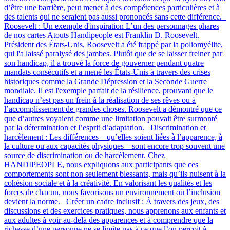
d’être une barrière, peut mener à des compétences particulières et à
des talents qui ne seraient pas aussi prononcés sans cette différence.
Roosevelt : Un exemple d'inspiration L’un des personnages phares
de nos cartes Atouts Handipeople est Franklin D. Roosevelt.
Président des États-Unis, Roosevelt a été frappé par la poliomyélite,
qui l'a laissé paralysé des jambes. Plutôt que de se laisser freiner par
son handicap, il a trouvé la force de gouverner pendant quatre
mandats consécutifs et a mené les États-Unis à travers des crises
historiques comme la Grande Dépression et la Seconde Guerre
mondiale. Il est l'exemple parfait de la résilience, prouvant que le
handicap n’est pas un frein à la réalisation de ses rêves ou à
l’accomplissement de grandes choses. Roosevelt a démontré que ce
que d’autres voyaient comme une limitation pouvait être surmonté
par la détermination et l’esprit d’adaptation. Discrimination et
harcèlement : Les différences – qu’elles soient liées à l’apparence, à
la culture ou aux capacités physiques – sont encore trop souvent une
source de discrimination ou de harcèlement. Chez
HANDIPEOPLE, nous expliquons aux participants que ces
comportements sont non seulement blessants, mais qu’ils nuisent à la
cohésion sociale et à la créativité. En valorisant les qualités et les
forces de chacun, nous favorisons un environnement où l’inclusion
devient la norme. Créer un cadre inclusif : À travers des jeux, des
discussions et des exercices pratiques, nous apprenons aux enfants et
aux adultes à voir au-delà des apparences et à comprendre que la
richesse d’une personne ne se limite pas à ce que l’on perçoit à