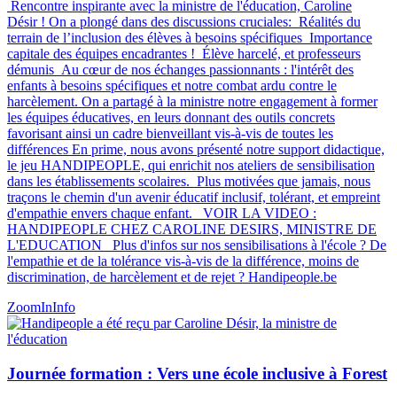
Rencontre inspirante avec la ministre de l'éducation, Caroline
Désir ! On a plongé dans des discussions cruciales: Réalités du
terrain de l’inclusion des élèves à besoins spécifiques Importance
capitale des équipes encadrantes ! Élève harcelé, et professeurs
démunis Au cœur de nos échanges passionnants : l'intérêt des
enfants à besoins spécifiques et notre combat ardu contre le
harcèlement. On a partagé à la ministre notre engagement à former
les équipes éducatives, en leurs donnant des outils concrets
favorisant ainsi un cadre bienveillant vis-à-vis de toutes les
différences En prime, nous avons présenté notre support didactique,
le jeu HANDIPEOPLE, qui enrichit nos ateliers de sensibilisation
dans les établissements scolaires. Plus motivées que jamais, nous
traçons le chemin d'un avenir éducatif inclusif, tolérant, et empreint
d'empathie envers chaque enfant. VOIR LA VIDEO :
HANDIPEOPLE CHEZ CAROLINE DESIRS, MINISTRE DE
L'EDUCATION Plus d'infos sur nos sensibilisations à l'école ? De
l'empathie et de la tolérance vis-à-vis de la différence, moins de
discrimination, de harcèlement et de rejet ? Handipeople.be
ZoomIn
Info
Journée formation : Vers une école inclusive à Forest