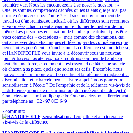
première vue. Nous les encourageons à se poser la question : «
Quelles sont les compétences cachées ou les talents que je n’ai pas
encore découverts chez l’autre ? » Dans un environnement de
travail ou d’apprentissage inclusif, où les différences sont reconnues
et valorisées, chacun peut s’épanouir et donner le meilleur de lui-
même. Les personnes en situation de handicap ne doivent plus être
vues comme des « exceptions », mais comme des champions, qui
ont su relever des défis uniques et développer des compétences que
peu d'autres possèdent​​​​. Conclusion : La différence est une richesse,
et HANDIPEOPLE vous invite à la découvrir sous un nouveau
jour. À travers nos ateliers, nous montrons comment le handicap
peut être une force, et comment il est essentiel de bâtir une société
où chacun a sa place, quels que soient ses défis. Ensemble, nous
pouvons créer un monde où l’empathie et la tolérance remplacent la
discrimination et le harcèlement. Faire appel à nous pour votre
sensibilisation à l'école ? De l'empathie et de la tolérance vis-à-vis de
la différence, moins de discrimination, de harcèlement et de rejet ?
Contactez-nous sur Handipeople.be Ou contactez-nous directement
par téléphone au +32 497 063 649
ZoomIn
Info