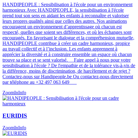
HANDIPEOPLE : Sensibilisation à l'école pour un environnement
harmonieux Avec HANDIPEOPLE, la sensibilisation à l'école
prend tout son sens en aidant les enfants à reconnaître et valoriser
leurs propres qualités ainsi que celles des autres. Nos animations
encouragent un environnement d’apprentissage où chacun est
respecté, quelles que soient ses différences, et où les échanges sont
encouragés. En favorisant le dialogue et la compréhension mutuelle,
HANDIPEOPLE contribue à créer un cadre harmonieux, propice
au travail collectif et à l’inclusion. Les enfants apprennent à
apprécier la diversité et à construire ensemble un espace où chacun
trouve sa place et se sent valorisé​​​. Faire appel à nous pour votre
sensibilisation à l'école ? De l'empathie et de la tolérance vis-à-vis de
la différence, moins de discrimination, de harcèlement et de rejet ?
Contactez-nous sur Handipeople.be Ou contactez-nous directement
par téléphone au +32 497 063 649
ZoomIn
Info
EURIDIS
ZoomIn
Info