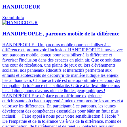
HANDICOEUR
ZoomIn
Info
HANDIPEOPLE, parcours mobile de la différence
HANDIPEOPLE : Un parcours mobile pour sensibiliser à la
différence et promouvoir l'inclusion. HANDIPEOPLE innove avec
son parcours mobile, conçu pour sensibiliser à la différence et
favoriser l'inclusion dans des espaces en plein air. Que ce soit dans
une cour de récréation, une plaine de jeux ou lors d'événements
scolaires, nos panneaux éducatifs et interactifs permettent aux
enfants et adolescents de découvrir de manière ludique les enjeux
liés au handicap. Chaque activité est une opportunité d'encourager
l'empathie, la tolérance et la solidarité. Grâce à la flexibilité de nos
installations, nous n'avons plus de limites géographiques !
HANDIPEOPLE se déplace pour offrir une expérience
enrichissante où chacun apprend à mieux comprendre les autres et à
valoriser les différences. En participant à ce parcours, les jeunes
développent des compétences essentielles pour bâtir un futur plus
inclusif​​​. Faire appel à nous pour votre sensibilisation à l'école ?
De l'empathie et de la tolérance vis-à-vis de la différence, moins de
discrimination, de harcèlement et de rejet ? Contactez-nous sur