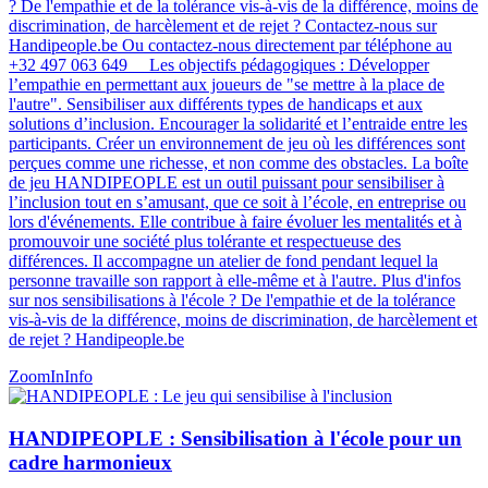
? De l'empathie et de la tolérance vis-à-vis de la différence, moins de
discrimination, de harcèlement et de rejet ? Contactez-nous sur
Handipeople.be Ou contactez-nous directement par téléphone au
+32 497 063 649 Les objectifs pédagogiques : Développer
l’empathie en permettant aux joueurs de "se mettre à la place de
l'autre". Sensibiliser aux différents types de handicaps et aux
solutions d’inclusion. Encourager la solidarité et l’entraide entre les
participants. Créer un environnement de jeu où les différences sont
perçues comme une richesse, et non comme des obstacles. La boîte
de jeu HANDIPEOPLE est un outil puissant pour sensibiliser à
l’inclusion tout en s’amusant, que ce soit à l’école, en entreprise ou
lors d'événements. Elle contribue à faire évoluer les mentalités et à
promouvoir une société plus tolérante et respectueuse des
différences​​​. Il accompagne un atelier de fond pendant lequel la
personne travaille son rapport à elle-même et à l'autre. Plus d'infos
sur nos sensibilisations à l'école ? De l'empathie et de la tolérance
vis-à-vis de la différence, moins de discrimination, de harcèlement et
de rejet ? Handipeople.be
ZoomIn
Info
HANDIPEOPLE : Sensibilisation à l'école pour un
cadre harmonieux