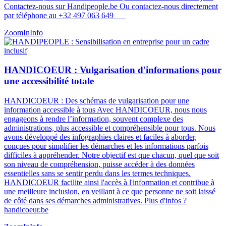
Contactez-nous sur Handipeople.be Ou contactez-nous directement
par téléphone au +32 497 063 649
ZoomIn
Info
HANDICOEUR : Vulgarisation d'informations pour
une accessibilité totale
HANDICOEUR : Des schémas de vulgarisation pour une
information accessible à tous Avec HANDICOEUR, nous nous
engageons à rendre l’information, souvent complexe des
administrations, plus accessible et compréhensible pour tous. Nous
avons développé des infographies claires et faciles à aborder,
conçues pour simplifier les démarches et les informations parfois
difficiles à appréhender. Notre objectif est que chacun, quel que soit
son niveau de compréhension, puisse accéder à des données
essentielles sans se sentir perdu dans les termes techniques.
HANDICOEUR facilite ainsi l'accès à l'information et contribue à
une meilleure inclusion, en veillant à ce que personne ne soit laissé
de côté dans ses démarches administratives​​. Plus d'infos ?
handicoeur.be