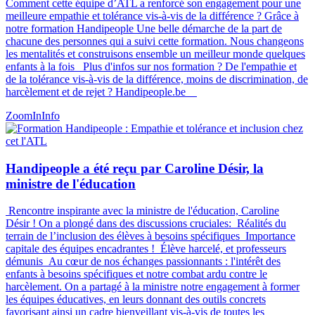
Comment cette équipe d’ATL a renforcé son engagement pour une
meilleure empathie et tolérance vis-à-vis de la différence ? Grâce à
notre formation Handipeople Une belle démarche de la part de
chacune des personnes qui a suivi cette formation. Nous changeons
les mentalités et construisons ensemble un meilleur monde quelques
enfants à la fois Plus d'infos sur nos formation ? De l'empathie et
de la tolérance vis-à-vis de la différence, moins de discrimination, de
harcèlement et de rejet ? Handipeople.be
ZoomIn
Info
Handipeople a été reçu par Caroline Désir, la
ministre de l'éducation
Rencontre inspirante avec la ministre de l'éducation, Caroline
Désir ! On a plongé dans des discussions cruciales: Réalités du
terrain de l’inclusion des élèves à besoins spécifiques Importance
capitale des équipes encadrantes ! Élève harcelé, et professeurs
démunis Au cœur de nos échanges passionnants : l'intérêt des
enfants à besoins spécifiques et notre combat ardu contre le
harcèlement. On a partagé à la ministre notre engagement à former
les équipes éducatives, en leurs donnant des outils concrets
favorisant ainsi un cadre bienveillant vis-à-vis de toutes les