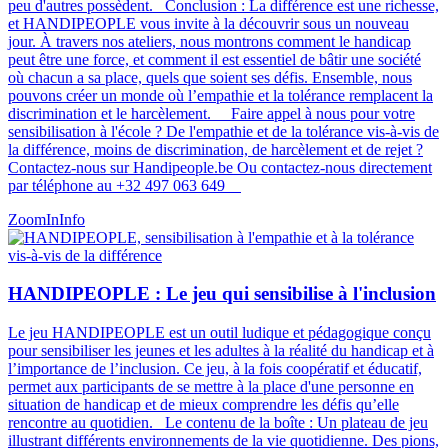
peu d'autres possèdent​​​​. Conclusion : La différence est une richesse,
et HANDIPEOPLE vous invite à la découvrir sous un nouveau
jour. À travers nos ateliers, nous montrons comment le handicap
peut être une force, et comment il est essentiel de bâtir une société
où chacun a sa place, quels que soient ses défis. Ensemble, nous
pouvons créer un monde où l’empathie et la tolérance remplacent la
discrimination et le harcèlement. Faire appel à nous pour votre
sensibilisation à l'école ? De l'empathie et de la tolérance vis-à-vis de
la différence, moins de discrimination, de harcèlement et de rejet ?
Contactez-nous sur Handipeople.be Ou contactez-nous directement
par téléphone au +32 497 063 649
ZoomIn
Info
HANDIPEOPLE : Le jeu qui sensibilise à l'inclusion
Le jeu HANDIPEOPLE est un outil ludique et pédagogique conçu
pour sensibiliser les jeunes et les adultes à la réalité du handicap et à
l’importance de l’inclusion. Ce jeu, à la fois coopératif et éducatif,
permet aux participants de se mettre à la place d'une personne en
situation de handicap et de mieux comprendre les défis qu’elle
rencontre au quotidien. Le contenu de la boîte : Un plateau de jeu
illustrant différents environnements de la vie quotidienne. Des pions,