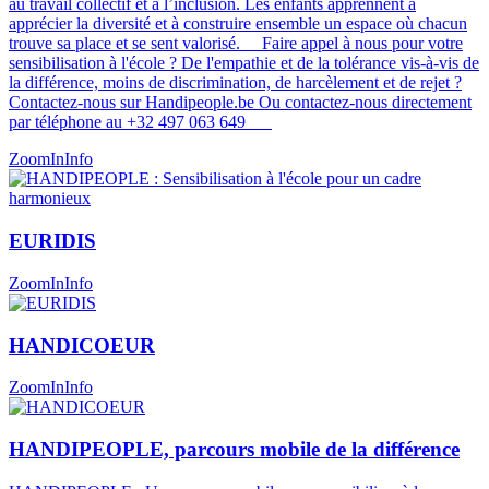
au travail collectif et à l’inclusion. Les enfants apprennent à
apprécier la diversité et à construire ensemble un espace où chacun
trouve sa place et se sent valorisé​​​. Faire appel à nous pour votre
sensibilisation à l'école ? De l'empathie et de la tolérance vis-à-vis de
la différence, moins de discrimination, de harcèlement et de rejet ?
Contactez-nous sur Handipeople.be Ou contactez-nous directement
par téléphone au +32 497 063 649
ZoomIn
Info
EURIDIS
ZoomIn
Info
HANDICOEUR
ZoomIn
Info
HANDIPEOPLE, parcours mobile de la différence