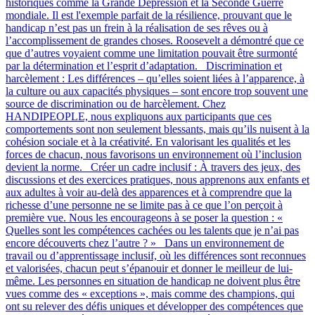
historiques comme la Grande Dépression et la Seconde Guerre
mondiale. Il est l'exemple parfait de la résilience, prouvant que le
handicap n’est pas un frein à la réalisation de ses rêves ou à
l’accomplissement de grandes choses. Roosevelt a démontré que ce
que d’autres voyaient comme une limitation pouvait être surmonté
par la détermination et l’esprit d’adaptation. Discrimination et
harcèlement : Les différences – qu’elles soient liées à l’apparence, à
la culture ou aux capacités physiques – sont encore trop souvent une
source de discrimination ou de harcèlement. Chez
HANDIPEOPLE, nous expliquons aux participants que ces
comportements sont non seulement blessants, mais qu’ils nuisent à la
cohésion sociale et à la créativité. En valorisant les qualités et les
forces de chacun, nous favorisons un environnement où l’inclusion
devient la norme. Créer un cadre inclusif : À travers des jeux, des
discussions et des exercices pratiques, nous apprenons aux enfants et
aux adultes à voir au-delà des apparences et à comprendre que la
richesse d’une personne ne se limite pas à ce que l’on perçoit à
première vue. Nous les encourageons à se poser la question : «
Quelles sont les compétences cachées ou les talents que je n’ai pas
encore découverts chez l’autre ? » Dans un environnement de
travail ou d’apprentissage inclusif, où les différences sont reconnues
et valorisées, chacun peut s’épanouir et donner le meilleur de lui-
même. Les personnes en situation de handicap ne doivent plus être
vues comme des « exceptions », mais comme des champions, qui
ont su relever des défis uniques et développer des compétences que