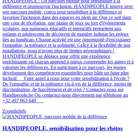
HANDIPEOPLE : Un parcours mobile pour sensibiliser à la
différence et promouvoir l'inclusion. HANDIPEOPLE innove avec
son parcours mobile, conçu pour sensibiliser à la différence et
favoriser l'inclusion dans des espaces en plein air. Que ce soit dans
une cour de récréation, une plaine de jeux ou lors d'événements
scolaires, nos panneaux éducatifs et interactifs permettent aux
enfants et adolescents de découvrir de manière ludique les enjeux
liés au handicap. Chaque activité est une opportunité d'encourager
l'empathie, la tolérance et la solidarité. Grâce à la flexibilité de nos
installations, nous n'avons plus de limites géographiques !
HANDIPEOPLE se déplace pour offrir une expérience
enrichissante où chacun apprend à mieux comprendre les autres et à
valoriser les différences. En participant à ce parcours, les jeunes
développent des compétences essentielles pour bâtir un futur plus
inclusif​​​. Faire appel à nous pour votre sensibilisation à l'école ?
De l'empathie et de la tolérance vis-à-vis de la différence, moins de
discrimination, de harcèlement et de rejet ? Contactez-nous sur
Handipeople.be Ou contactez-nous directement par téléphone au
+32 497 063 649
ZoomIn
Info
HANDIPEOPLE, sensibilisation pour les rhétos