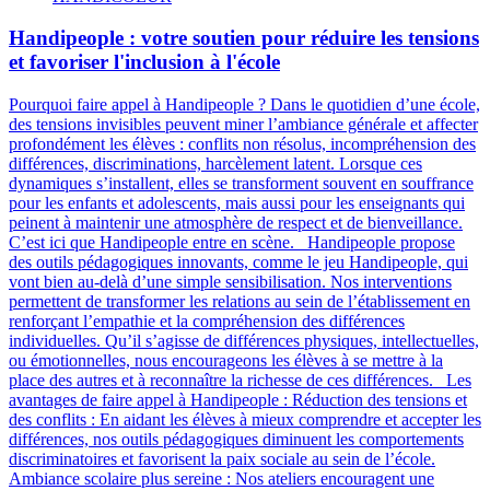
Handipeople : votre soutien pour réduire les tensions
et favoriser l'inclusion à l'école
Pourquoi faire appel à Handipeople ? Dans le quotidien d’une école,
des tensions invisibles peuvent miner l’ambiance générale et affecter
profondément les élèves : conflits non résolus, incompréhension des
différences, discriminations, harcèlement latent. Lorsque ces
dynamiques s’installent, elles se transforment souvent en souffrance
pour les enfants et adolescents, mais aussi pour les enseignants qui
peinent à maintenir une atmosphère de respect et de bienveillance.
C’est ici que Handipeople entre en scène. Handipeople propose
des outils pédagogiques innovants, comme le jeu Handipeople, qui
vont bien au-delà d’une simple sensibilisation. Nos interventions
permettent de transformer les relations au sein de l’établissement en
renforçant l’empathie et la compréhension des différences
individuelles. Qu’il s’agisse de différences physiques, intellectuelles,
ou émotionnelles, nous encourageons les élèves à se mettre à la
place des autres et à reconnaître la richesse de ces différences. Les
avantages de faire appel à Handipeople : Réduction des tensions et
des conflits : En aidant les élèves à mieux comprendre et accepter les
différences, nos outils pédagogiques diminuent les comportements
discriminatoires et favorisent la paix sociale au sein de l’école.
Ambiance scolaire plus sereine : Nos ateliers encouragent une