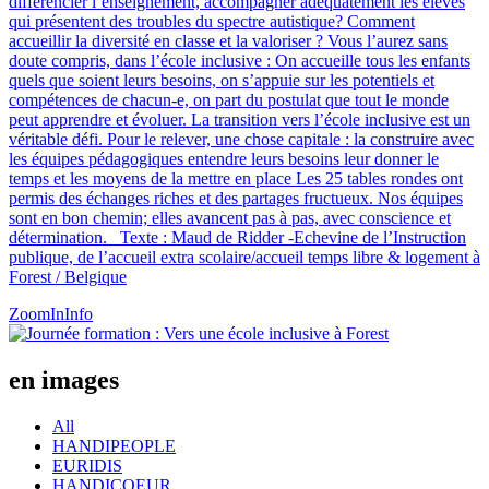
différencier l’enseignement, accompagner adéquatement les élèves
qui présentent des troubles du spectre autistique? Comment
accueillir la diversité en classe et la valoriser ? Vous l’aurez sans
doute compris, dans l’école inclusive : On accueille tous les enfants
quels que soient leurs besoins, on s’appuie sur les potentiels et
compétences de chacun-e, on part du postulat que tout le monde
peut apprendre et évoluer. La transition vers l’école inclusive est un
véritable défi. Pour le relever, une chose capitale : la construire avec
les équipes pédagogiques entendre leurs besoins leur donner le
temps et les moyens de la mettre en place Les 25 tables rondes ont
permis des échanges riches et des partages fructueux. Nos équipes
sont en bon chemin; elles avancent pas à pas, avec conscience et
détermination. Texte : Maud de Ridder -Echevine de l’Instruction
publique, de l’accueil extra scolaire/accueil temps libre & logement à
Forest / Belgique
ZoomIn
Info
en images
All
HANDIPEOPLE
EURIDIS
HANDICOEUR