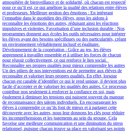
atmosphère de bienveillance et de solidarité, où chacun est respecté
pour ce qu’il est, ce qui améliore la qualité des relations entre élèves
et professeurs. Meilleure gestion des émotions : En intégrant
l’empathie dans le quotidien des élèves, nous les aidons à
reconnaître les émotions des autres, réduisant ainsi les réactions
impulsives et violentes. Favorisation d’une inclusion durable : Nos
programmes donnent aux écoles les outils nécessaires pour intégrer
les élèves ayant des besoins spécifiques ou des particularités, créant
un environnement véritablement inclusif et égalitaire.
Développement de la coopération : Grâce au jeu, les élèves
apprennent à travailler ensemble et à utiliser les forces de chacun
pour réussir collectivement, ce qui renforce le lien social.
Reconnaître ses propres qualités pour mieux comprendre les autres
Un des piliers de nos interventions est de permettre aux élèves de
reconnaître et valoriser leurs propres qualités. En effet, lorsque
chacun est capable d’identifier ce qui le rend unique, il devient plus
facile d’accepter et de valoriser les qualités des autres. Ce processus
contribue non seulement à renforcer la confiance en soi, mais
également à diminuer les tensions qui naissent souvent du manque
de reconnaissance des talents individuels. En encourageant les
élèves à comprendre ce qu’ils font de mieux et à partager cette
découverte avec les autres, nous leur donnons les clés pour réduire
les incompréhensions et les jugements au sein du groupe. Cela
favorise une meilleure communication et une diminution du stress
relationnel, puisque chacun trouve sa place en valorisant ses points