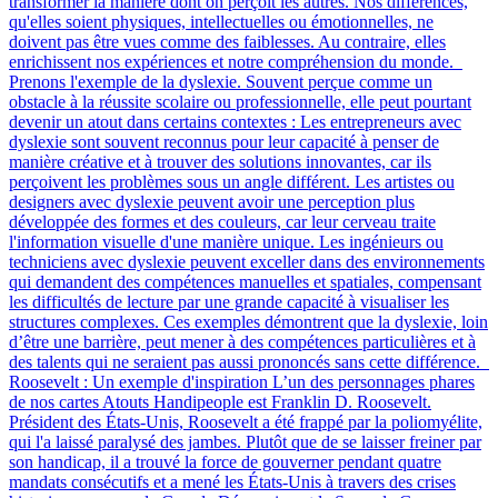
transformer la manière dont on perçoit les autres. Nos différences,
qu'elles soient physiques, intellectuelles ou émotionnelles, ne
doivent pas être vues comme des faiblesses. Au contraire, elles
enrichissent nos expériences et notre compréhension du monde.
Prenons l'exemple de la dyslexie. Souvent perçue comme un
obstacle à la réussite scolaire ou professionnelle, elle peut pourtant
devenir un atout dans certains contextes : Les entrepreneurs avec
dyslexie sont souvent reconnus pour leur capacité à penser de
manière créative et à trouver des solutions innovantes, car ils
perçoivent les problèmes sous un angle différent. Les artistes ou
designers avec dyslexie peuvent avoir une perception plus
développée des formes et des couleurs, car leur cerveau traite
l'information visuelle d'une manière unique. Les ingénieurs ou
techniciens avec dyslexie peuvent exceller dans des environnements
qui demandent des compétences manuelles et spatiales, compensant
les difficultés de lecture par une grande capacité à visualiser les
structures complexes. Ces exemples démontrent que la dyslexie, loin
d’être une barrière, peut mener à des compétences particulières et à
des talents qui ne seraient pas aussi prononcés sans cette différence.
Roosevelt : Un exemple d'inspiration L’un des personnages phares
de nos cartes Atouts Handipeople est Franklin D. Roosevelt.
Président des États-Unis, Roosevelt a été frappé par la poliomyélite,
qui l'a laissé paralysé des jambes. Plutôt que de se laisser freiner par
son handicap, il a trouvé la force de gouverner pendant quatre
mandats consécutifs et a mené les États-Unis à travers des crises