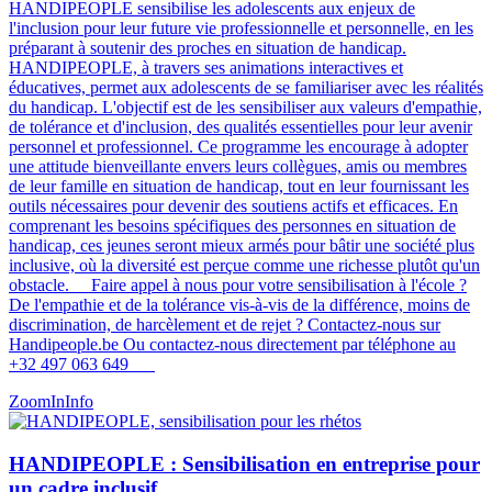
HANDIPEOPLE sensibilise les adolescents aux enjeux de
l'inclusion pour leur future vie professionnelle et personnelle, en les
préparant à soutenir des proches en situation de handicap.
HANDIPEOPLE, à travers ses animations interactives et
éducatives, permet aux adolescents de se familiariser avec les réalités
du handicap. L'objectif est de les sensibiliser aux valeurs d'empathie,
de tolérance et d'inclusion, des qualités essentielles pour leur avenir
personnel et professionnel. Ce programme les encourage à adopter
une attitude bienveillante envers leurs collègues, amis ou membres
de leur famille en situation de handicap, tout en leur fournissant les
outils nécessaires pour devenir des soutiens actifs et efficaces. En
comprenant les besoins spécifiques des personnes en situation de
handicap, ces jeunes seront mieux armés pour bâtir une société plus
inclusive, où la diversité est perçue comme une richesse plutôt qu'un
obstacle​​​​. Faire appel à nous pour votre sensibilisation à l'école ?
De l'empathie et de la tolérance vis-à-vis de la différence, moins de
discrimination, de harcèlement et de rejet ? Contactez-nous sur
Handipeople.be Ou contactez-nous directement par téléphone au
+32 497 063 649
ZoomIn
Info
HANDIPEOPLE : Sensibilisation en entreprise pour
un cadre inclusif