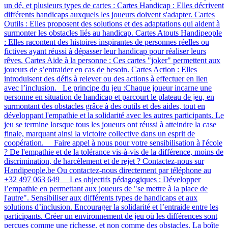
un dé, et plusieurs types de cartes : Cartes Handicap : Elles décrivent
différents handicaps auxquels les joueurs doivent s'adapter. Cartes
Outils : Elles proposent des solutions et des adaptations qui aident à
surmonter les obstacles liés au handicap. Cartes Atouts Handipeople
: Elles racontent des histoires inspirantes de personnes réelles ou
fictives ayant réussi à dépasser leur handicap pour réaliser leurs
rêves. Cartes Aide à la personne : Ces cartes "joker" permettent aux
joueurs de s’entraider en cas de besoin. Cartes Action : Elles
introduisent des défis à relever ou des actions à effectuer en lien
avec l’inclusion. Le principe du jeu :Chaque joueur incarne une
personne en situation de handicap et parcourt le plateau de jeu, en
surmontant des obstacles grâce à des outils et des aides, tout en
développant l'empathie et la solidarité avec les autres participants. Le
jeu se termine lorsque tous les joueurs ont réussi à atteindre la case
finale, marquant ainsi la victoire collective dans un esprit de
coopération. Faire appel à nous pour votre sensibilisation à l'école
? De l'empathie et de la tolérance vis-à-vis de la différence, moins de
discrimination, de harcèlement et de rejet ? Contactez-nous sur
Handipeople.be Ou contactez-nous directement par téléphone au
+32 497 063 649 Les objectifs pédagogiques : Développer
l’empathie en permettant aux joueurs de "se mettre à la place de
l'autre". Sensibiliser aux différents types de handicaps et aux
solutions d’inclusion. Encourager la solidarité et l’entraide entre les
participants. Créer un environnement de jeu où les différences sont
perçues comme une richesse, et non comme des obstacles. La boîte