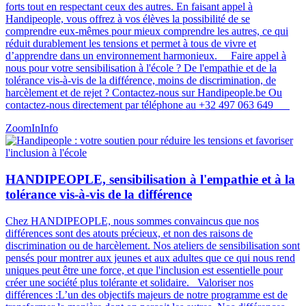
forts tout en respectant ceux des autres​​. En faisant appel à
Handipeople, vous offrez à vos élèves la possibilité de se
comprendre eux-mêmes pour mieux comprendre les autres, ce qui
réduit durablement les tensions et permet à tous de vivre et
d’apprendre dans un environnement harmonieux. Faire appel à
nous pour votre sensibilisation à l'école ? De l'empathie et de la
tolérance vis-à-vis de la différence, moins de discrimination, de
harcèlement et de rejet ? Contactez-nous sur Handipeople.be Ou
contactez-nous directement par téléphone au +32 497 063 649
ZoomIn
Info
HANDIPEOPLE, sensibilisation à l'empathie et à la
tolérance vis-à-vis de la différence
Chez HANDIPEOPLE, nous sommes convaincus que nos
différences sont des atouts précieux, et non des raisons de
discrimination ou de harcèlement. Nos ateliers de sensibilisation sont
pensés pour montrer aux jeunes et aux adultes que ce qui nous rend
uniques peut être une force, et que l'inclusion est essentielle pour
créer une société plus tolérante et solidaire. Valoriser nos
différences :L’un des objectifs majeurs de notre programme est de