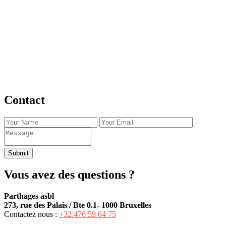
Explorez nos initiatives de sensibilisation à l’inclusion et à la
diversité dans les établissements scolaires. Nos programmes
éducatifs encouragent l’empathie, la tolérance vis-à-vis de la
différence. Nous sensibilisons et favorisons l’arrêt du harcèlement,
de la discrimination à travers des ateliers interactifs et ludiques. En
enseignant aux enfants l’importance d’accepter leurs propres
différences dès le plus jeune âge, nous construisons ensemble un
futur plus inclusif et harmonieux.
Contact
Submit
Vous avez des questions ?
Parthages asbl
273, rue des Palais / Bte 0.1- 1000 Bruxelles
Contactez nous :
+32 476 59 64 75‬