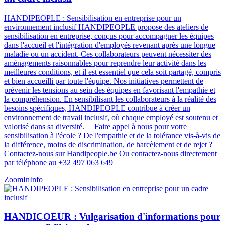
HANDIPEOPLE : Sensibilisation en entreprise pour un
environnement inclusif HANDIPEOPLE propose des ateliers de
sensibilisation en entreprise, conçus pour accompagner les équipes
dans l'accueil et l'intégration d'employés revenant après une longue
maladie ou un accident. Ces collaborateurs peuvent nécessiter des
aménagements raisonnables pour reprendre leur activité dans les
meilleures conditions, et il est essentiel que cela soit partagé, compris
et bien accueilli par toute l'équipe. Nos initiatives permettent de
prévenir les tensions au sein des équipes en favorisant l'empathie et
la compréhension. En sensibilisant les collaborateurs à la réalité des
besoins spécifiques, HANDIPEOPLE contribue à créer un
environnement de travail inclusif, où chaque employé est soutenu et
valorisé dans sa diversité​​. Faire appel à nous pour votre
sensibilisation à l'école ? De l'empathie et de la tolérance vis-à-vis de
la différence, moins de discrimination, de harcèlement et de rejet ?
Contactez-nous sur Handipeople.be Ou contactez-nous directement
par téléphone au +32 497 063 649
ZoomIn
Info
HANDICOEUR : Vulgarisation d'informations pour