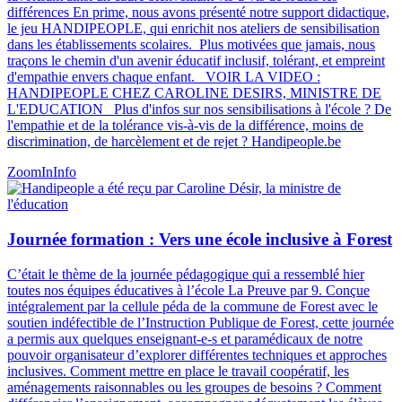
différences En prime, nous avons présenté notre support didactique,
le jeu HANDIPEOPLE, qui enrichit nos ateliers de sensibilisation
dans les établissements scolaires. Plus motivées que jamais, nous
traçons le chemin d'un avenir éducatif inclusif, tolérant, et empreint
d'empathie envers chaque enfant. VOIR LA VIDEO :
HANDIPEOPLE CHEZ CAROLINE DESIRS, MINISTRE DE
L'EDUCATION Plus d'infos sur nos sensibilisations à l'école ? De
l'empathie et de la tolérance vis-à-vis de la différence, moins de
discrimination, de harcèlement et de rejet ? Handipeople.be
ZoomIn
Info
Journée formation : Vers une école inclusive à Forest
C’était le thème de la journée pédagogique qui a ressemblé hier
toutes nos équipes éducatives à l’école La Preuve par 9. Conçue
intégralement par la cellule péda de la commune de Forest avec le
soutien indéfectible de l’Instruction Publique de Forest, cette journée
a permis aux quelques enseignant-e-s et paramédicaux de notre
pouvoir organisateur d’explorer différentes techniques et approches
inclusives. Comment mettre en place le travail coopératif, les
aménagements raisonnables ou les groupes de besoins ? Comment