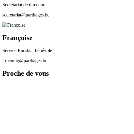
Secrétariat de direction
secretariat@parthages.be
Françoise
Service Euridis - bénévole
f.mennig@parthages.be
Proche de vous
Nous restons proches de vous en communiquant sur les réseaux
sociaux
N'hésitez pas à nous joindre sur notre permanence au
+32 476 59 64
75‬
pour toutes questions relatives à la différence : annonce du
handicap, enfant à besoins spécifiques, documentation,
sensibilisation...