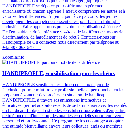
installations, nous n'avons plus de limites géographiques !
HANDIPEOPLE se déplace pour offrir une expérience
enrichissante où chacun apprend à mieux comprendre les autres et à
valoriser les différences. En participant à ce parcours, les jeunes
développent des compétences essentielles pour bâtir un futur plus
inclusif​​​. Faire appel à nous pour votre sensibilisation à l'école ?
De l'empathie et de la tolérance vis-à-vis de la différence, moins de
discrimination, de harcèlement et de rejet ? Contactez-nous sur
Handipeople.be Ou contactez-nous directement par téléphone au
+32 497 063 649
ZoomIn
Info
HANDIPEOPLE, sensibilisation pour les rhétos
HANDIPEOPLE sensibilise les adolescents aux enjeux de
l'inclusion pour leur future vie professionnelle et personnelle, en les
préparant à soutenir des proches en situation de handicap.
HANDIPEOPLE, à travers ses animations interactives et
éducatives, permet aux adolescents de se familiariser avec les réalités
du handicap. L'objectif est de les sensibiliser aux valeurs d'empathie,
de tolérance et d'inclusion, des qualités essentielles pour leur avenir
personnel et professionnel. Ce programme les encourage à adopter
une attitude bienveillante envers leurs collègues, amis ou membres