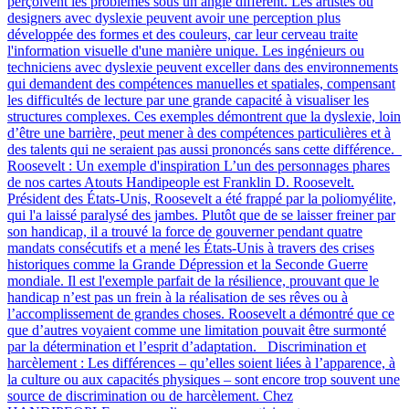
perçoivent les problèmes sous un angle différent. Les artistes ou
designers avec dyslexie peuvent avoir une perception plus
développée des formes et des couleurs, car leur cerveau traite
l'information visuelle d'une manière unique. Les ingénieurs ou
techniciens avec dyslexie peuvent exceller dans des environnements
qui demandent des compétences manuelles et spatiales, compensant
les difficultés de lecture par une grande capacité à visualiser les
structures complexes. Ces exemples démontrent que la dyslexie, loin
d’être une barrière, peut mener à des compétences particulières et à
des talents qui ne seraient pas aussi prononcés sans cette différence.
Roosevelt : Un exemple d'inspiration L’un des personnages phares
de nos cartes Atouts Handipeople est Franklin D. Roosevelt.
Président des États-Unis, Roosevelt a été frappé par la poliomyélite,
qui l'a laissé paralysé des jambes. Plutôt que de se laisser freiner par
son handicap, il a trouvé la force de gouverner pendant quatre
mandats consécutifs et a mené les États-Unis à travers des crises
historiques comme la Grande Dépression et la Seconde Guerre
mondiale. Il est l'exemple parfait de la résilience, prouvant que le
handicap n’est pas un frein à la réalisation de ses rêves ou à
l’accomplissement de grandes choses. Roosevelt a démontré que ce
que d’autres voyaient comme une limitation pouvait être surmonté
par la détermination et l’esprit d’adaptation. Discrimination et
harcèlement : Les différences – qu’elles soient liées à l’apparence, à
la culture ou aux capacités physiques – sont encore trop souvent une
source de discrimination ou de harcèlement. Chez