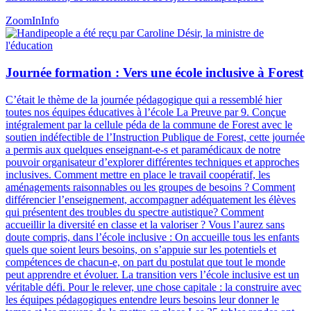
ZoomIn
Info
Journée formation : Vers une école inclusive à Forest
C’était le thème de la journée pédagogique qui a ressemblé hier
toutes nos équipes éducatives à l’école La Preuve par 9. Conçue
intégralement par la cellule péda de la commune de Forest avec le
soutien indéfectible de l’Instruction Publique de Forest, cette journée
a permis aux quelques enseignant-e-s et paramédicaux de notre
pouvoir organisateur d’explorer différentes techniques et approches
inclusives. Comment mettre en place le travail coopératif, les
aménagements raisonnables ou les groupes de besoins ? Comment
différencier l’enseignement, accompagner adéquatement les élèves
qui présentent des troubles du spectre autistique? Comment
accueillir la diversité en classe et la valoriser ? Vous l’aurez sans
doute compris, dans l’école inclusive : On accueille tous les enfants
quels que soient leurs besoins, on s’appuie sur les potentiels et
compétences de chacun-e, on part du postulat que tout le monde
peut apprendre et évoluer. La transition vers l’école inclusive est un
véritable défi. Pour le relever, une chose capitale : la construire avec
les équipes pédagogiques entendre leurs besoins leur donner le