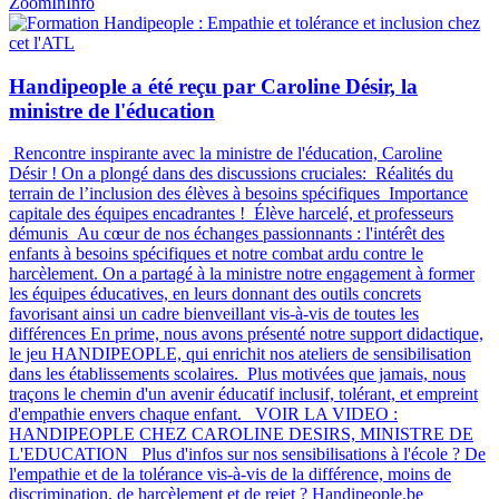
ZoomIn
Info
Handipeople a été reçu par Caroline Désir, la
ministre de l'éducation
Rencontre inspirante avec la ministre de l'éducation, Caroline
Désir ! On a plongé dans des discussions cruciales: Réalités du
terrain de l’inclusion des élèves à besoins spécifiques Importance
capitale des équipes encadrantes ! Élève harcelé, et professeurs
démunis Au cœur de nos échanges passionnants : l'intérêt des
enfants à besoins spécifiques et notre combat ardu contre le
harcèlement. On a partagé à la ministre notre engagement à former
les équipes éducatives, en leurs donnant des outils concrets
favorisant ainsi un cadre bienveillant vis-à-vis de toutes les
différences En prime, nous avons présenté notre support didactique,
le jeu HANDIPEOPLE, qui enrichit nos ateliers de sensibilisation
dans les établissements scolaires. Plus motivées que jamais, nous
traçons le chemin d'un avenir éducatif inclusif, tolérant, et empreint
d'empathie envers chaque enfant. VOIR LA VIDEO :
HANDIPEOPLE CHEZ CAROLINE DESIRS, MINISTRE DE
L'EDUCATION Plus d'infos sur nos sensibilisations à l'école ? De
l'empathie et de la tolérance vis-à-vis de la différence, moins de
discrimination, de harcèlement et de rejet ? Handipeople.be