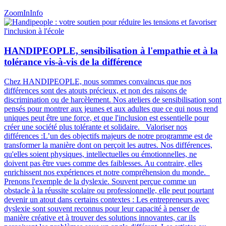
ZoomIn
Info
HANDIPEOPLE, sensibilisation à l'empathie et à la
tolérance vis-à-vis de la différence
Chez HANDIPEOPLE, nous sommes convaincus que nos
différences sont des atouts précieux, et non des raisons de
discrimination ou de harcèlement. Nos ateliers de sensibilisation sont
pensés pour montrer aux jeunes et aux adultes que ce qui nous rend
uniques peut être une force, et que l'inclusion est essentielle pour
créer une société plus tolérante et solidaire. Valoriser nos
différences :L’un des objectifs majeurs de notre programme est de
transformer la manière dont on perçoit les autres. Nos différences,
qu'elles soient physiques, intellectuelles ou émotionnelles, ne
doivent pas être vues comme des faiblesses. Au contraire, elles
enrichissent nos expériences et notre compréhension du monde.
Prenons l'exemple de la dyslexie. Souvent perçue comme un
obstacle à la réussite scolaire ou professionnelle, elle peut pourtant
devenir un atout dans certains contextes : Les entrepreneurs avec
dyslexie sont souvent reconnus pour leur capacité à penser de
manière créative et à trouver des solutions innovantes, car ils