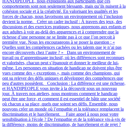
HANDIPEOPLE, nous expliquons aux participants que ces
comportements sont non seulement blessants, mais qu’ils nuisent à la
cohésion sociale et à la créativité. En valorisant les qualités et les
forces de chacun, nous favorisons un environnement où l’inclusion
devient la norme. Créer un cadre inclusif : À travers des jeux, des
discussions et des exercices pratiques, nous apprenons aux enfants et
aux adultes à voir au-delà des apparences et à comprendre que la
richesse d’une personne ne se limite pas à ce que l’on perçoit à
première vue. Nous les encourageons à se poser la question : «
Quelles sont les compétences cachées ou les talents que je n’ai pas
encore découverts chez l’autre ? » Dans un environnement de
travail ou d’apprentissage inclusif, où les différences sont reconnues
et valorisées, chacun peut s’épanouir et donner le meilleur de lui-
même. Les personnes en situation de handicap ne doivent plus être
vues comme des « exceptions », mais comme des champions, qui
ont su relever des défis uniques et développer des compétences que
peu d'autres possèdent​​​​. Conclusion : La différence est une richesse,
et HANDIPEOPLE vous invite à la découvrir sous un nouveau
jour. À travers nos ateliers, nous montrons comment le handicap
peut être une force, et comment il est essentiel de bâtir une société
où chacun a sa place, quels que soient ses défis. Ensemble, nous
pouvons créer un monde où l’empathie et la tolérance remplacent la
discrimination et le harcèlement. Faire appel à nous pour votre
sensibilisation à l'école ? De l'empathie et de la tolérance vis-à-vis de
la différence, moins de discrimination, de harcèlement et de rejet ?