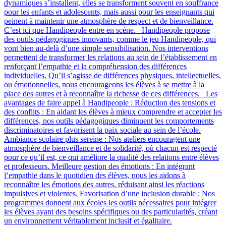
dynamiques s’installent, elles se transforment souvent en souffrance
pour les enfants et adolescents, mais aussi pour les enseignants qui
peinent à maintenir une atmosphère de respect et de bienveillance.
C’est ici que Handipeople entre en scène. Handipeople propose
des outils pédagogiques innovants, comme le jeu Handipeople, qui
vont bien au-delà d’une simple sensibilisation. Nos interventions
permettent de transformer les relations au sein de l’établissement en
renforçant l’empathie et la compréhension des différences
individuelles. Qu’il s’agisse de différences physiques, intellectuelles,
ou émotionnelles, nous encourageons les élèves à se mettre à la
place des autres et à reconnaître la richesse de ces différences. Les
avantages de faire appel à Handipeople : Réduction des tensions et
des conflits : En aidant les élèves à mieux comprendre et accepter les
différences, nos outils pédagogiques diminuent les comportements
discriminatoires et favorisent la paix sociale au sein de l’école.
Ambiance scolaire plus sereine : Nos ateliers encouragent une
atmosphère de bienveillance et de solidarité, où chacun est respecté
pour ce qu’il est, ce qui améliore la qualité des relations entre élèves
et professeurs. Meilleure gestion des émotions : En intégrant
l’empathie dans le quotidien des élèves, nous les aidons à
reconnaître les émotions des autres, réduisant ainsi les réactions
impulsives et violentes. Favorisation d’une inclusion durable : Nos
programmes donnent aux écoles les outils nécessaires pour intégrer
les élèves ayant des besoins spécifiques ou des particularités, créant
un environnement véritablement inclusif et égalitaire.