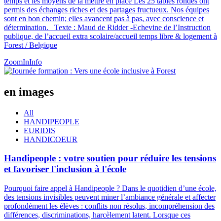
temps et les moyens de la mettre en place Les 25 tables rondes ont
permis des échanges riches et des partages fructueux. Nos équipes
sont en bon chemin; elles avancent pas à pas, avec conscience et
détermination. Texte : Maud de Ridder -Echevine de l’Instruction
publique, de l’accueil extra scolaire/accueil temps libre & logement à
Forest / Belgique
ZoomIn
Info
en images
All
HANDIPEOPLE
EURIDIS
HANDICOEUR
Handipeople : votre soutien pour réduire les tensions
et favoriser l'inclusion à l'école
Pourquoi faire appel à Handipeople ? Dans le quotidien d’une école,
des tensions invisibles peuvent miner l’ambiance générale et affecter
profondément les élèves : conflits non résolus, incompréhension des
différences, discriminations, harcèlement latent. Lorsque ces