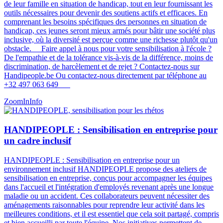
de leur famille en situation de handicap, tout en leur fournissant les
outils nécessaires pour devenir des soutiens actifs et efficaces. En
comprenant les besoins spécifiques des personnes en situation de
handicap, ces jeunes seront mieux armés pour bâtir une société plus
inclusive, où la diversité est perçue comme une richesse plutôt qu'un
obstacle​​​​. Faire appel à nous pour votre sensibilisation à l'école ?
De l'empathie et de la tolérance vis-à-vis de la différence, moins de
discrimination, de harcèlement et de rejet ? Contactez-nous sur
Handipeople.be Ou contactez-nous directement par téléphone au
+32 497 063 649
ZoomIn
Info
HANDIPEOPLE : Sensibilisation en entreprise pour
un cadre inclusif
HANDIPEOPLE : Sensibilisation en entreprise pour un
environnement inclusif HANDIPEOPLE propose des ateliers de
sensibilisation en entreprise, conçus pour accompagner les équipes
dans l'accueil et l'intégration d'employés revenant après une longue
maladie ou un accident. Ces collaborateurs peuvent nécessiter des
aménagements raisonnables pour reprendre leur activité dans les
meilleures conditions, et il est essentiel que cela soit partagé, compris
et bien accueilli par toute l'équipe. Nos initiatives permettent de