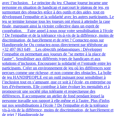
avec l’inclusion. Le principe du jeu :Chaque joueur incarne une
personne en situation de handicap et parcourt le plateau de jeu, en
surmontant des obstacles grâce à des outils et des aides, tout en
développant l'empathie et la solidarité avec les autres participants. Le
jeu se termine lorsque tous les joueurs ont réussi à atteindre la case
finale, marquant ainsi la victoire collective dans un esprit de
coopération. Faire appel à nous pour votre sensibilisation à l'école
? De l'empathie et de la tolérance vis-à-vis de la différence, moins de
discrimination, de harcèlement et de rejet ? Contactez-nous sur
Handipeople.be Ou contactez-nous directement par téléphone au
+32 497 063 649 Les objectifs pédagogiques : Développer
l’empathie en permettant aux joueurs de "se mettre à la place de
l'autre". Sensibiliser aux différents types de handicaps et aux
solutions d’inclusion. Encourager la solidarité et l’entraide entre les
participants. Créer un environnement de jeu où les différences sont
perçues comme une richesse, et non comme des obstacles. La boîte
de jeu HANDIPEOPLE est un outil puissant pour sensibiliser à
l’inclusion tout en s’amusant, que ce soit à l’école, en entreprise ou
lors d'événements. Elle contribue à faire évoluer les mentalités et à
promouvoir une société plus tolérante et respectueuse des
différences​​​. Il accompagne un atelier de fond pendant lequel la
personne travaille son rapport à elle-même et à l'autre. Plus d'infos
sur nos sensibilisations à l'école ? De l'empathie et de la tolérance
vis-à-vis de la différence, moins de discrimination, de harcèlement et
de rejet ? Handipeople.be