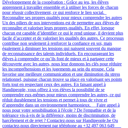
Développement de la coopération : Grâce au jeu, les élèves
apprennent à travailler ensemble et à utiliser les forces de chacun
pour réussir collectivement, ce qui renforce le lien social.
Reconnaître ses propres qualités pour mieux comprendre les autres
Un des piliers de nos interventions est de permettre aux élèves de
reconnaître et valoriser leurs propres qualités. En effet, lorsque
chacun est capable d’identifier ce qui le rend unique, il devient plus
facile d’accepter et de valoriser les qualités des autres. Ce processus
contribue non seulement à renforcer la confiance en soi, mais
également à diminuer les tensions qui naissent souvent du manque
de reconnaissance des talents individuels. En encourageant les
élèves à comprendre ce qu’ils font de mieux et à partager cette
découverte avec les autres, nous leur donnons les clés pour réduire
les incompréhensions et les jugements au sein du groupe. Cela
favorise une meilleure communication et une diminution du stress
relationnel, puisque chacun trouve sa place en valorisant ses points
forts tout en respectant ceux des autres​​. En faisant appel à
Handipeople, vous offrez à vos élèves la possibilité de se
comprendre eux-mêmes pour mieux comprendre les autres, ce qui
réduit durablement les tensions et permet à tous de vivre et
d’apprendre dans un environnement harmonieux. Faire appel à
nous pour votre sensibilisation à l'école ? De l'empathie et de la
tolérance vis-à-vis de la différence, moins de discrimination, de
harcèlement et de rejet ? Contactez-nous sur Handipeople.be Ou
contactez-nous directement par téléphone au +32 497 063 649