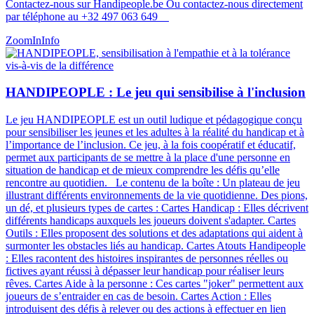
Contactez-nous sur Handipeople.be Ou contactez-nous directement
par téléphone au +32 497 063 649
ZoomIn
Info
HANDIPEOPLE : Le jeu qui sensibilise à l'inclusion
Le jeu HANDIPEOPLE est un outil ludique et pédagogique conçu
pour sensibiliser les jeunes et les adultes à la réalité du handicap et à
l’importance de l’inclusion. Ce jeu, à la fois coopératif et éducatif,
permet aux participants de se mettre à la place d'une personne en
situation de handicap et de mieux comprendre les défis qu’elle
rencontre au quotidien. Le contenu de la boîte : Un plateau de jeu
illustrant différents environnements de la vie quotidienne. Des pions,
un dé, et plusieurs types de cartes : Cartes Handicap : Elles décrivent
différents handicaps auxquels les joueurs doivent s'adapter. Cartes
Outils : Elles proposent des solutions et des adaptations qui aident à
surmonter les obstacles liés au handicap. Cartes Atouts Handipeople
: Elles racontent des histoires inspirantes de personnes réelles ou
fictives ayant réussi à dépasser leur handicap pour réaliser leurs
rêves. Cartes Aide à la personne : Ces cartes "joker" permettent aux
joueurs de s’entraider en cas de besoin. Cartes Action : Elles
introduisent des défis à relever ou des actions à effectuer en lien