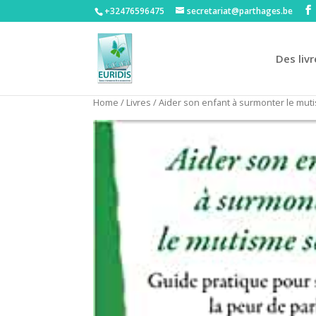
+32476596475‬
secretariat@parthages.be
Des livr
Home
/
Livres
/ Aider son enfant à surmonter le muti