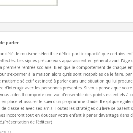
de parler
nxiété, le mutisme sélectif se définit par l'incapacité que certains en
 affectés. Les signes précurseurs apparaissent en général avant l'âge 
e la première rentrée scolaire. Bien que le comportement de chaque enf
our s'exprimer à la maison alors qu'ils sont incapables de le faire, par
mutisme sélectif est incité à parler dans une situation qui lui procure 
tre d'interagir avec les personnes présentes. Si vous pensez que votr
rra vous aider. Il comporte une vue d'ensemble des points essentiels 
e en place et assurer le suivi d'un programme d'aide. Il explique éga
 de classe et avec ses amis. Toutes les stratégies du livre se basent 
ées inciteront tout en douceur votre enfant à parler davantage dans de
é.(Présentation de l’éditeur)
IER M.