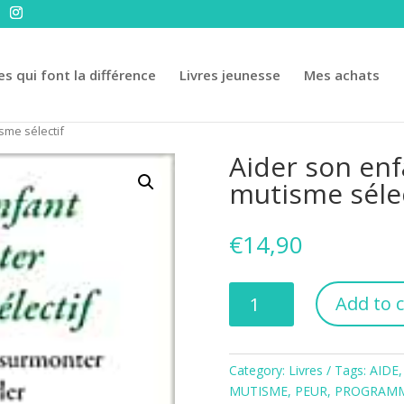
es qui font la différence
Livres jeunesse
Mes achats
sme sélectif
Aider son enf
mutisme sélec
€
14,90
Aider
Add to c
son
enfant
à
Category:
Livres
Tags:
AIDE
surmonter
MUTISME
,
PEUR
,
PROGRAMM
le