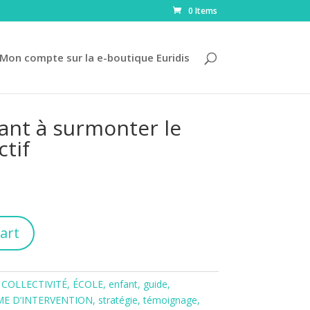
0 Items
Mon compte sur la e-boutique Euridis
ant à surmonter le
tif
art
,
COLLECTIVITÉ
,
ÉCOLE
,
enfant
,
guide
,
E D’INTERVENTION
,
stratégie
,
témoignage
,