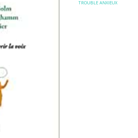
TROUBLE ANXIEUX
mutisme
sélectif
quantity