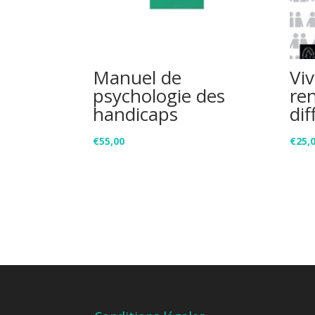
Manuel de
Viv
psychologie des
re
handicaps
dif
€
55,00
€
25,