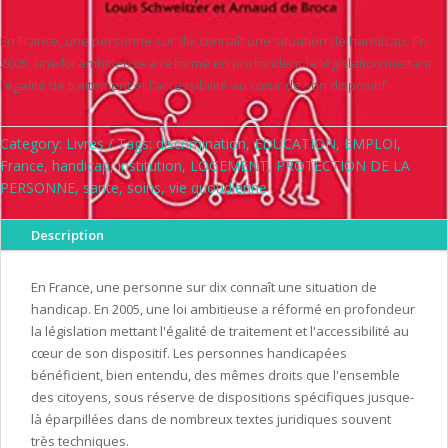
En France, une personne sur dix connaît une situation de handicap. En
2005, une loi ambitieuse a réformé en profondeur la législation mettant
l’égalité de traitement et l’accessibilité au cœur de son dispositif.
Category:
Livres
Tags:
discrimination
,
EDUCATION
,
EMPLOI
,
France
,
handicap
,
institution
,
LOGEMENT
,
PROTECTION DE LA
PERSONNE
,
sante
,
soins
,
vie quotidienne
Description
En France, une personne sur dix connaît une situation de
handicap. En 2005, une loi ambitieuse a réformé en profondeur
la législation mettant l'égalité de traitement et l'accessibilité au
cœur de son dispositif. Les personnes handicapées
bénéficient, bien entendu, des mêmes droits que l'ensemble
des citoyens, sous réserve de dispositions spécifiques jusque-
là éparpillées dans de nombreux textes juridiques souvent
très techniques.