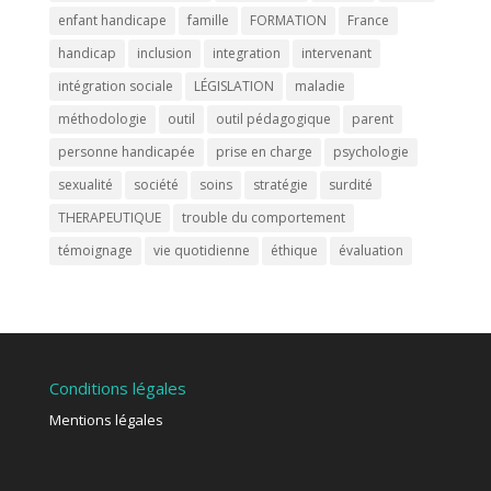
enfant handicape
famille
FORMATION
France
handicap
inclusion
integration
intervenant
intégration sociale
LÉGISLATION
maladie
méthodologie
outil
outil pédagogique
parent
personne handicapée
prise en charge
psychologie
sexualité
société
soins
stratégie
surdité
THERAPEUTIQUE
trouble du comportement
témoignage
vie quotidienne
éthique
évaluation
Conditions légales
Mentions légales