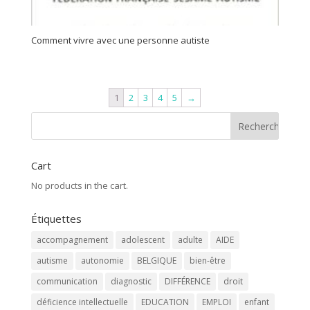
Comment vivre avec une personne autiste
1
2
3
4
5
→
Cart
No products in the cart.
Étiquettes
accompagnement
adolescent
adulte
AIDE
autisme
autonomie
BELGIQUE
bien-être
communication
diagnostic
DIFFÉRENCE
droit
déficience intellectuelle
EDUCATION
EMPLOI
enfant