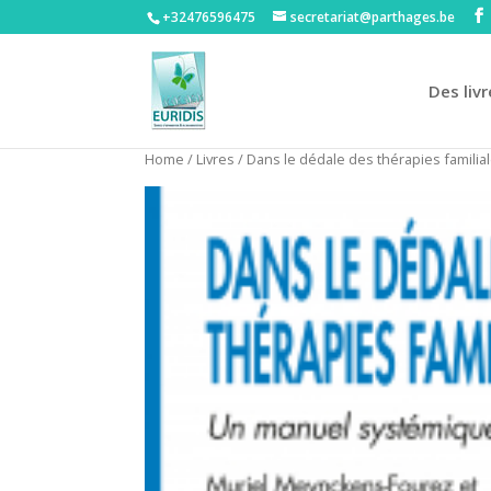
+32476596475‬
secretariat@parthages.be
Des livr
Home
/
Livres
/ Dans le dédale des thérapies famili