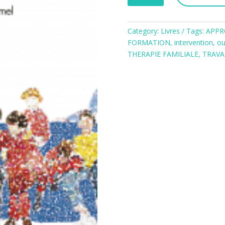
dédale
des
Category:
Livres
Tags:
APPR
thérapies
FORMATION
,
intervention
,
ou
familiales:
THERAPIE FAMILIALE
,
TRAVA
un
manuel
systémique
quantity