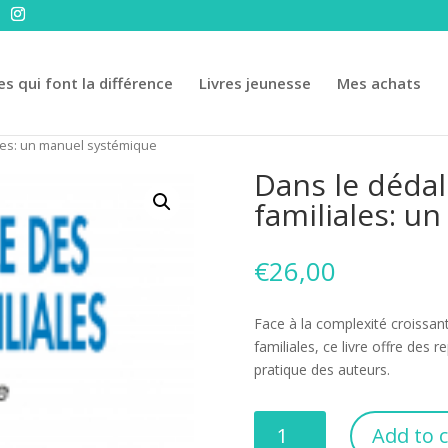
es qui font la différence
Livres jeunesse
Mes achats
ales: un manuel systémique
Dans le dédal
familiales: u
€
26,00
Face à la complexité croissa
familiales, ce livre offre des 
pratique des auteurs.
Dans
Add to c
le