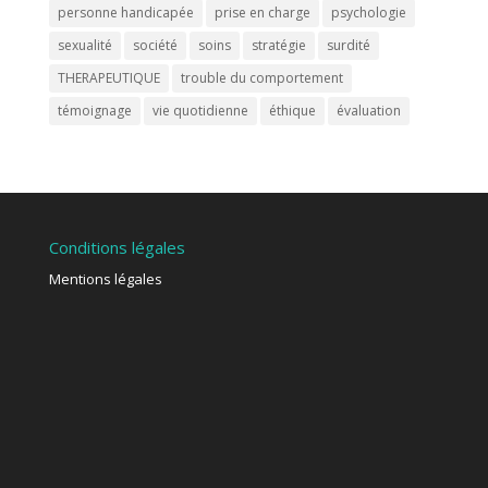
personne handicapée
prise en charge
psychologie
sexualité
société
soins
stratégie
surdité
THERAPEUTIQUE
trouble du comportement
témoignage
vie quotidienne
éthique
évaluation
Conditions légales
Mentions légales