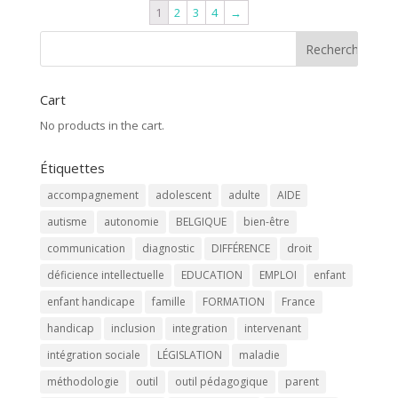
1
2
3
4
→
Cart
No products in the cart.
Étiquettes
accompagnement
adolescent
adulte
AIDE
autisme
autonomie
BELGIQUE
bien-être
communication
diagnostic
DIFFÉRENCE
droit
déficience intellectuelle
EDUCATION
EMPLOI
enfant
enfant handicape
famille
FORMATION
France
handicap
inclusion
integration
intervenant
intégration sociale
LÉGISLATION
maladie
méthodologie
outil
outil pédagogique
parent