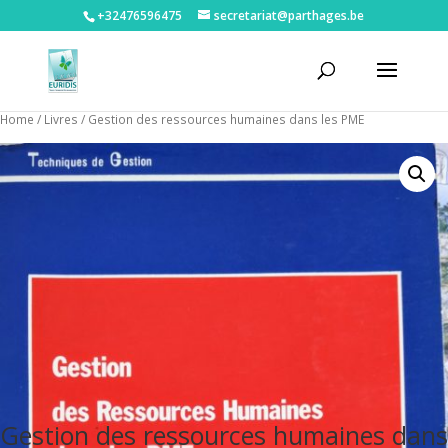
+32476596475‬
secretariat@parthages.be
Home
/
Livres
/ Gestion des ressources humaines dans les PME
Gestion des ressources humaines dans