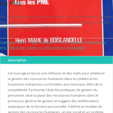
les PME
Cet ouvrage propose une réflexion et des outils pour améliorer la gestion
des ressources humaines dans les petites et les moyennes entreprises
confrontées aux nouveaux défis de la compétitivité.
Category:
Livres
Tags:
entreprise
,
France
,
gestion
,
PERSONNEL
,
POLITIQUE DE L'EMPLOI
,
RESSOURCES HUMAINES
Description
Cet ouvrage propose une réflexion et des outils pour améliorer
la gestion des ressources humaines dans les petites et les
moyennes entreprises confrontées aux nouveaux défis de la
compétitivité. Il présente l'état des pratiques de gestion du
personnel, situe la place des ressources humaines dans le
processus général de gestion et suggère des améliorations
empiriques de la fonction personnelle. Il définit un modèle de
gestion des ressources humaines, un mix social et un système