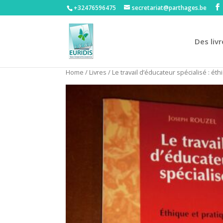
+32476596475‬
secretariat@parthages.be
Des livr
Home
/
Livres
/ Le travail d’éducateur spécialisé : ét