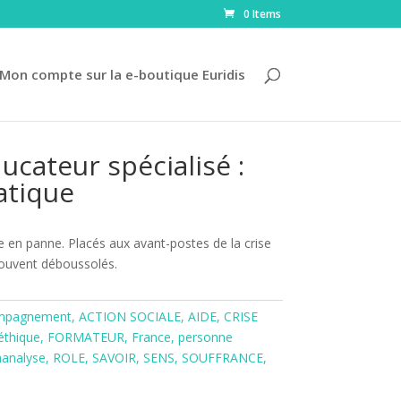
0 Items
Mon compte sur la e-boutique Euridis
ducateur spécialisé :
atique
e en panne. Placés aux avant-postes de la crise
souvent déboussolés.
mpagnement
,
ACTION SOCIALE
,
AIDE
,
CRISE
éthique
,
FORMATEUR
,
France
,
personne
hanalyse
,
ROLE
,
SAVOIR
,
SENS
,
SOUFFRANCE
,