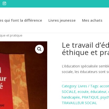
es qui font la différence
Livres jeunesse
Mes achats
hique et pratique
Le travail d’é
éthique et pr
L’éducation spécialisée sembl
sociale, les éducateurs sont 
Category:
Livres
Tags:
acco
SOCIALE
,
ecoute
,
éducateur
,
handicapée
,
PRATIQUE
,
psyc
TRAVAILLEUR SOCIAL