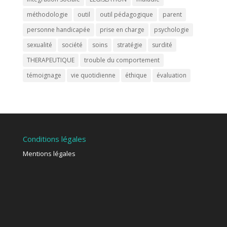
méthodologie
outil
outil pédagogique
parent
personne handicapée
prise en charge
psychologie
sexualité
société
soins
stratégie
surdité
THERAPEUTIQUE
trouble du comportement
témoignage
vie quotidienne
éthique
évaluation
Conditions légales
Mentions légales