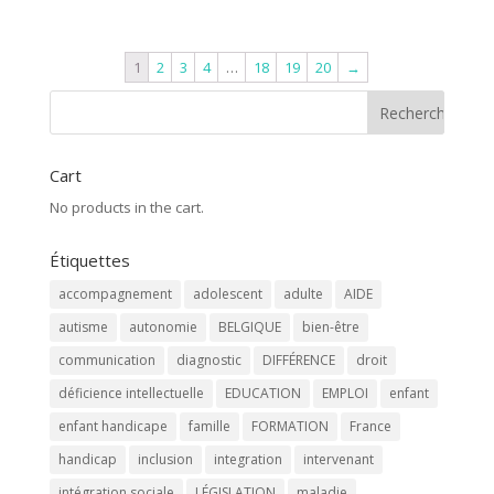
1
2
3
4
…
18
19
20
→
Cart
No products in the cart.
Étiquettes
accompagnement
adolescent
adulte
AIDE
autisme
autonomie
BELGIQUE
bien-être
communication
diagnostic
DIFFÉRENCE
droit
déficience intellectuelle
EDUCATION
EMPLOI
enfant
enfant handicape
famille
FORMATION
France
handicap
inclusion
integration
intervenant
intégration sociale
LÉGISLATION
maladie