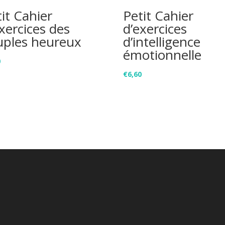
it Cahier
Petit Cahier
xercices des
d’exercices
uples heureux
d’intelligence
émotionnelle
0
€
6,60