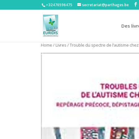
+32476596475‬
secretariat@parthages.be
Des livr
Home
/
Livres
/ Trouble du spectre de l’autisme chez 