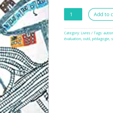
Trouble
Add to c
du
spectre
de
Category:
Livres
Tags:
autis
l’autisme
évaluation
,
outil
,
pédagogie
,
s
chez
l’enfant
quantity