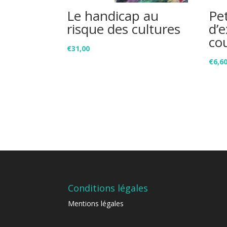
Le handicap au
Pet
risque des cultures
d’e
co
€
31,00
€
6,6
Conditions légales
Mentions légales