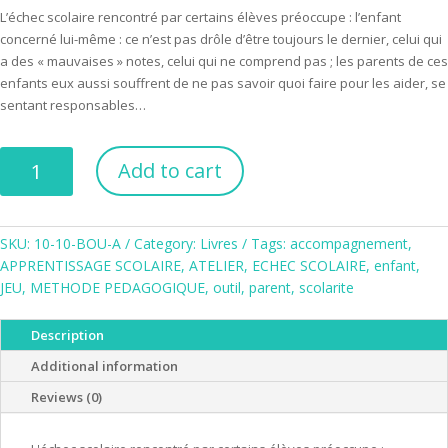
L’échec scolaire rencontré par certains élèves préoccupe : l’enfant
concerné lui-même : ce n’est pas drôle d’être toujours le dernier, celui qui
a des « mauvaises » notes, celui qui ne comprend pas ; les parents de ces
enfants eux aussi souffrent de ne pas savoir quoi faire pour les aider, se
sentant responsables…
Animer
Add to cart
un
atelier
d'accompagnement
SKU:
10-10-BOU-A
Category:
Livres
Tags:
accompagnement
,
scolaire
APPRENTISSAGE SCOLAIRE
,
ATELIER
,
ECHEC SCOLAIRE
,
enfant
,
par
JEU
,
METHODE PEDAGOGIQUE
,
outil
,
parent
,
scolarite
le
jeu
quantity
Description
Additional information
Reviews (0)