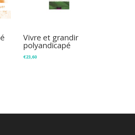
té
Vivre et grandir
polyandicapé
€
23,60