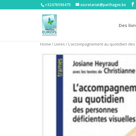
+32476596475‬
secretariat@parthages.be
Des livr
Home
/
Livres
/ L’accompagnement au quotidien des 