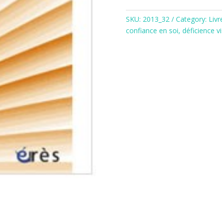
des
SKU:
2013_32
Category:
Livr
personnes
confiance en soi
,
déficience vi
déficientes
visuelles
quantity