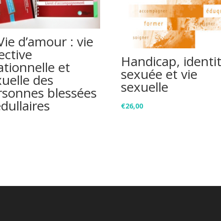
ie d’amour : vie
ective
Handicap, identi
ationnelle et
sexuée et vie
xuelle des
sexuelle
rsonnes blessées
dullaires
€
26,00