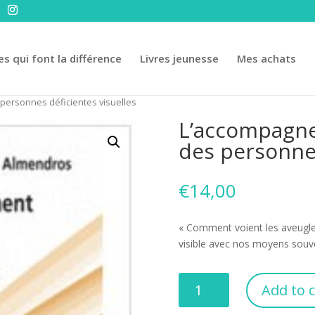
es qui font la différence
Livres jeunesse
Mes achats
personnes déficientes visuelles
L’accompagne
des personnes
€
14,00
« Comment voient les aveugl
visible avec nos moyens souven
L'accompagnement
Add to c
au
quotidien