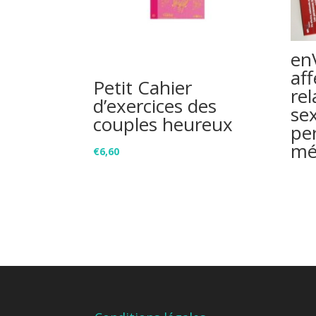
enV
aff
Petit Cahier
rel
d’exercices des
se
couples heureux
pe
mé
€
6,60