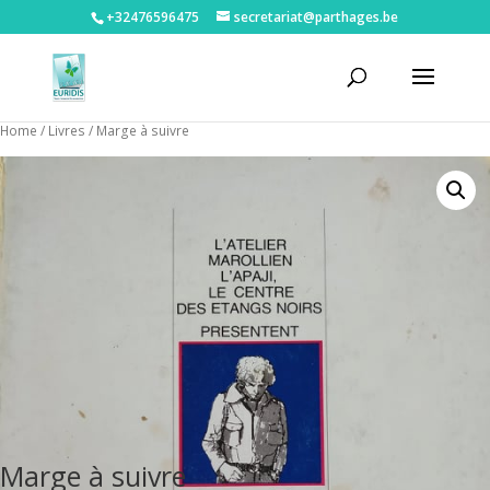
+32476596475‬
secretariat@parthages.be
Home
/
Livres
/ Marge à suivre
Marge à suivre