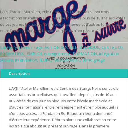
L’APJI, l’Atelier Marollien, et le Centre des Etangs Noirs sont trois
associations bruxelloises qui travaillent depuis plus de 10 ans aux côtés
de ces jeunes bloqués entre l’école inachevée et d’autres formations,
entre l’enseignement et l’emploi auquel ils n’ont pas accès.
Category:
Livres
Tags:
ACTION SOCIALE
,
BELGIQUE
,
CENTRE DE
FORMATION
,
EMPLOI
,
enseignement
,
FORMATION
,
intégration
sociale
,
intervention
,
JEUNE
,
MARGINALITE
,
témoignage
Description
L'APJI, l'Atelier Marollien, et le Centre des Etangs Noirs sont trois
associations bruxelloises qui travaillent depuis plus de 10 ans
aux côtés de ces jeunes bloqués entre l'école inachevée et
d'autres formations, entre l'enseignement et l'emploi auquel ils
n'ont pas accès. La Fondation Roi Baudouin leur a demandé
d'écrire leur expérience. Débuta alors une collaboration entre
les trois qui aboutit au présent ouvrage. Dans la première