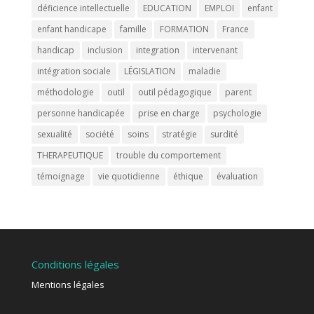
déficience intellectuelle
EDUCATION
EMPLOI
enfant
enfant handicape
famille
FORMATION
France
handicap
inclusion
integration
intervenant
intégration sociale
LÉGISLATION
maladie
méthodologie
outil
outil pédagogique
parent
personne handicapée
prise en charge
psychologie
sexualité
société
soins
stratégie
surdité
THERAPEUTIQUE
trouble du comportement
témoignage
vie quotidienne
éthique
évaluation
Conditions légales
Mentions légales