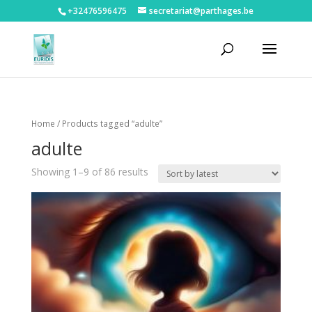
+32476596475‬
secretariat@parthages.be
Home
/ Products tagged “adulte”
adulte
Showing 1–9 of 86 results