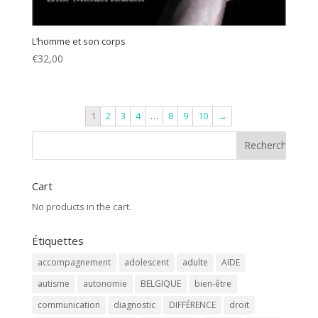
L’homme et son corps
€
32,00
1
2
3
4
…
8
9
10
→
Cart
No products in the cart.
Étiquettes
accompagnement
adolescent
adulte
AIDE
autisme
autonomie
BELGIQUE
bien-être
communication
diagnostic
DIFFÉRENCE
droit