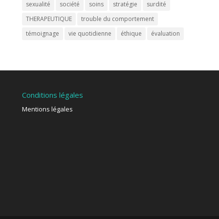
sexualité
société
soins
stratégie
surdité
THERAPEUTIQUE
trouble du comportement
témoignage
vie quotidienne
éthique
évaluation
Conditions légales
Mentions légales