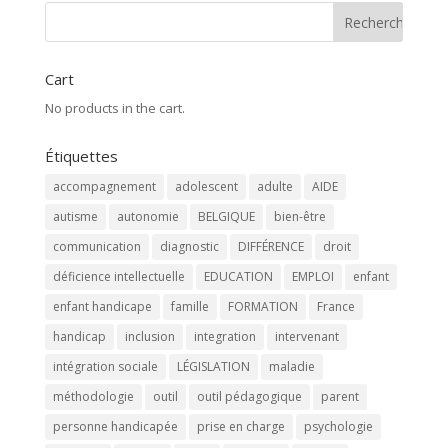
Cart
No products in the cart.
Étiquettes
accompagnement
adolescent
adulte
AIDE
autisme
autonomie
BELGIQUE
bien-être
communication
diagnostic
DIFFÉRENCE
droit
déficience intellectuelle
EDUCATION
EMPLOI
enfant
enfant handicape
famille
FORMATION
France
handicap
inclusion
integration
intervenant
intégration sociale
LÉGISLATION
maladie
méthodologie
outil
outil pédagogique
parent
personne handicapée
prise en charge
psychologie