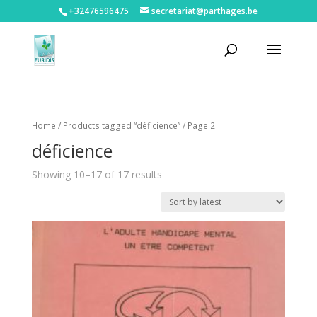
+32476596475‬
secretariat@parthages.be
Home
/
Products tagged “déficience”
/ Page 2
déficience
Showing 10–17 of 17 results