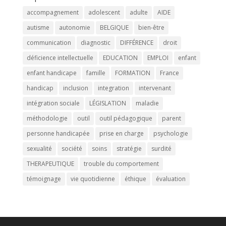
accompagnement
adolescent
adulte
AIDE
autisme
autonomie
BELGIQUE
bien-être
communication
diagnostic
DIFFÉRENCE
droit
déficience intellectuelle
EDUCATION
EMPLOI
enfant
enfant handicape
famille
FORMATION
France
handicap
inclusion
integration
intervenant
intégration sociale
LÉGISLATION
maladie
méthodologie
outil
outil pédagogique
parent
personne handicapée
prise en charge
psychologie
sexualité
société
soins
stratégie
surdité
THERAPEUTIQUE
trouble du comportement
témoignage
vie quotidienne
éthique
évaluation