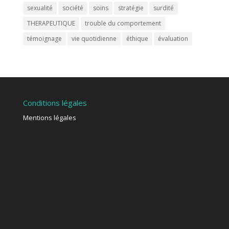
sexualité
société
soins
stratégie
surdité
THERAPEUTIQUE
trouble du comportement
témoignage
vie quotidienne
éthique
évaluation
Conditions légales
Mentions légales