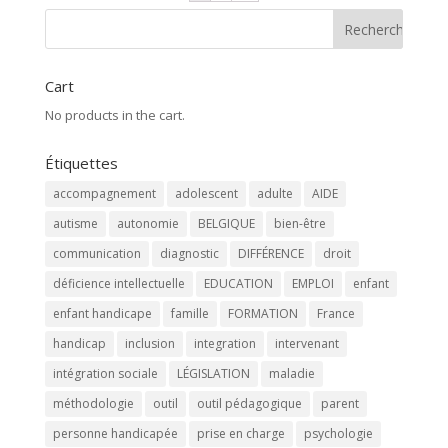
Cart
No products in the cart.
Étiquettes
accompagnement
adolescent
adulte
AIDE
autisme
autonomie
BELGIQUE
bien-être
communication
diagnostic
DIFFÉRENCE
droit
déficience intellectuelle
EDUCATION
EMPLOI
enfant
enfant handicape
famille
FORMATION
France
handicap
inclusion
integration
intervenant
intégration sociale
LÉGISLATION
maladie
méthodologie
outil
outil pédagogique
parent
personne handicapée
prise en charge
psychologie