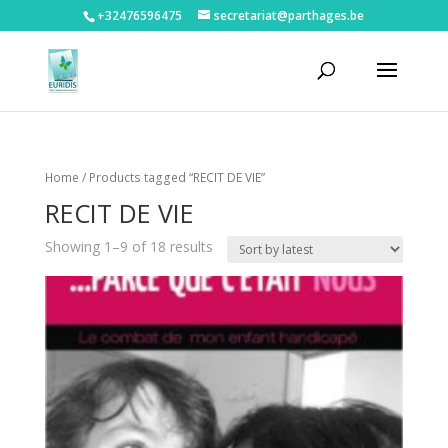
+32476596475‬
secretariat@parthages.be
Home
/ Products tagged “RECIT DE VIE”
RECIT DE VIE
Showing 1–9 of 18 results