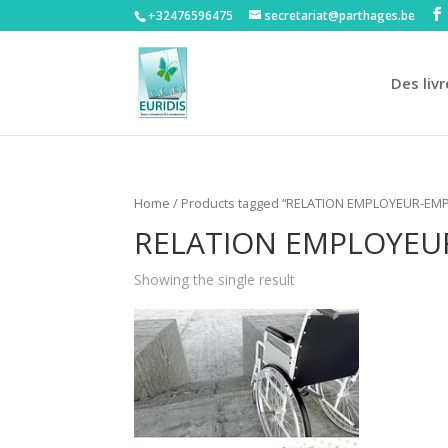
+32476596475‬
secretariat@parthages.be
Des livr
Home
/ Products tagged “RELATION EMPLOYEUR-EM
RELATION EMPLOYEU
Showing the single result