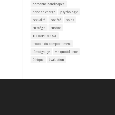
personne handicapée
prise en charge
psychologie
sexualité
société
soins
stratégie
surdité
THERAPEUTIQUE
trouble du comportement
témoignage
vie quotidienne
éthique
évaluation