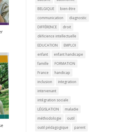
BELGIQUE
bien-être
communication
diagnostic
DIFFÉRENCE
droit
er
déficience intellectuelle
EDUCATION
EMPLOI
enfant
enfant handicape
famille
FORMATION
France
handicap
inclusion
integration
intervenant
intégration sociale
LÉGISLATION
maladie
méthodologie
outil
se
outil pédagogique
parent