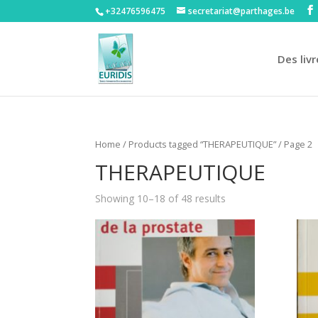
+32476596475‬
secretariat@parthages.be
Des livr
Home
/
Products tagged “THERAPEUTIQUE”
/ Page 2
THERAPEUTIQUE
Showing 10–18 of 48 results