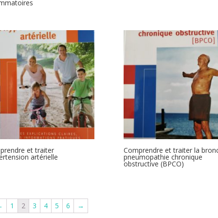
ammatoires
rendre et traiter
Comprendre et traiter la bron
ertension artérielle
pneumopathie chronique
obstructive (BPCO)
←
1
2
3
4
5
6
→