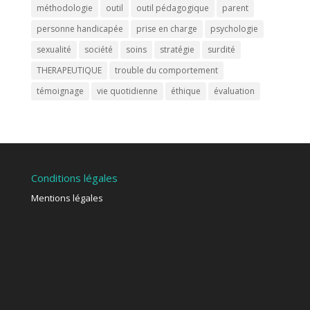
méthodologie
outil
outil pédagogique
parent
personne handicapée
prise en charge
psychologie
sexualité
société
soins
stratégie
surdité
THERAPEUTIQUE
trouble du comportement
témoignage
vie quotidienne
éthique
évaluation
Conditions légales
Mentions légales