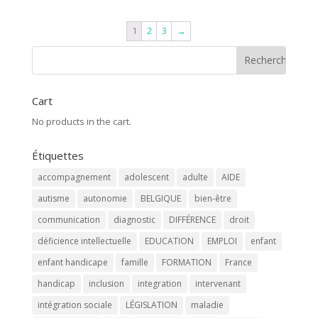
1
2
3
→
Cart
No products in the cart.
Étiquettes
accompagnement
adolescent
adulte
AIDE
autisme
autonomie
BELGIQUE
bien-être
communication
diagnostic
DIFFÉRENCE
droit
déficience intellectuelle
EDUCATION
EMPLOI
enfant
enfant handicape
famille
FORMATION
France
handicap
inclusion
integration
intervenant
intégration sociale
LÉGISLATION
maladie