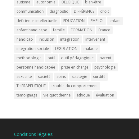
autisme
autonomie
BELGIQUE
bien-être
communication
diagnostic
DIFFÉRENCE
droit
déficience intellectuelle
EDUCATION
EMPLOI
enfant
enfant handicape
famille
FORMATION
France
handicap
inclusion
integration
intervenant
intégration sociale
LÉGISLATION
maladie
méthodologie
outil
outil pédagogique
parent
personne handicapée
prise en charge
psychologie
sexualité
société
soins
stratégie
surdité
THERAPEUTIQUE
trouble du comportement
témoignage
vie quotidienne
éthique
évaluation
Conditions légales