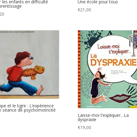
r les enfants en difficulté
Une école pour tous
prentissage
€
21,00
20
ppe et le tigre : L’expérience
e séance de psychomotricité
Laisse-moi t’expliquer…La
dyspraxie
€
19,00