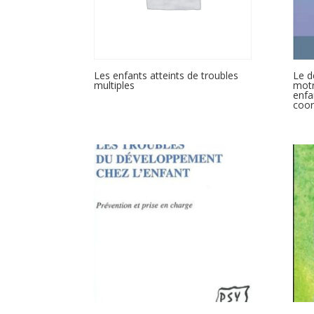
Les enfants atteints de troubles
Le d
multiples
motr
enfa
coor